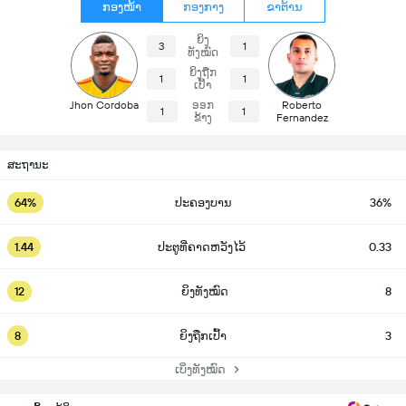
ກອງໜ້າ
ກອງກາງ
ຂາຕ້ານ
ຍິງ
3
1
ທັງໝົດ
ຍິງຖືກ
1
1
ເປົ້າ
Jhon Cordoba
ອອກ
Roberto
1
1
ຂ້າງ
Fernandez
ສະຖານະ
64%
ປະຄອງບານ
36%
1.44
ປະຕູທີ່ຄາດຫວັງໄວ້
0.33
12
ຍິງທັງໝົດ
8
8
ຍິງຖືກເປົ້າ
3
ເບິ່ງທັງໝົດ