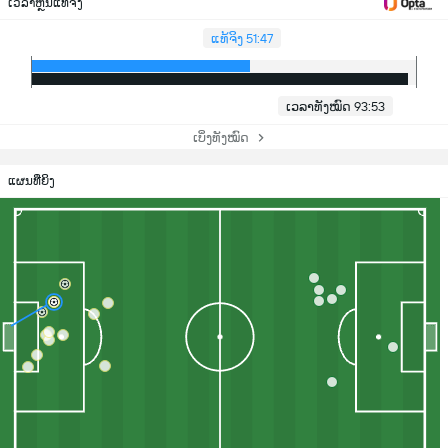
ເວລາຫຼິ້ນແທ້ຈິງ
ແທ້ຈິງ 51:47
ເວລາທັງໝົດ 93:53
ເບິ່ງທັງໝົດ
ແຜນທີ່ຍິງ