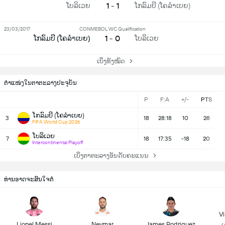
1 - 1
ໂບລິເວຍ
ໂກລົມບີ (ໂຄລຳເບຍ)
23/03/2017
CONMEBOL WC Qualification
1 - 0
ໂກລົມບີ (ໂຄລຳເບຍ)
ໂບລິເວຍ
ເບິ່ງທັງໝົດ
ຕຳແໜ່ງໃນຕາຕະລາງປະຈຸບັນ
P
F:A
+/-
PTS
ໂກລົມບີ (ໂຄລຳເບຍ)
3
18
28:18
10
28
FIFA World Cup 2026
ໂບລິເວຍ
7
18
17:35
-18
20
Intercontinental Playoff
ເບິ່ງຕາຕະລາງອັນດັບຄະແນນ
ທ່ານອາດຈະສົນໃຈຕໍ່
Vi
Lionel Messi
Neymar
James Rodriguez