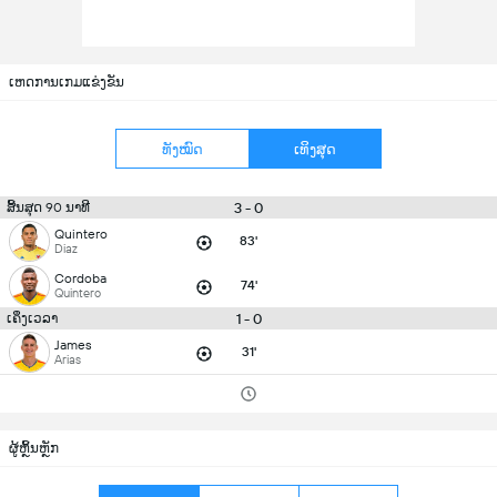
ເຫດການເກມແຂ່ງຂັນ
ທັງໝົດ
ເທິງສຸດ
3 - 0
ສິ້ນສຸດ 90 ນາທີ
Quintero
83'
Diaz
Cordoba
74'
Quintero
1 - 0
ເຄິ່ງເວລາ
James
31'
Arias
ຜູ້ຫຼິ້ນຫຼັກ