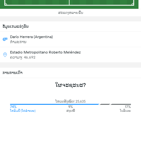
ສະແດງຫລາຍຂື້ນ
ຂ້ໍມູນເກມແຂ່ງຂັນ
Darío Herrera (Argentina)
ກຳມະການ
Estadio Metropolitano Roberto Meléndez
ຄວາມຈຸ: 46,692
ການການເດົາ
ໃຜຈະຊະນະ?
ໂຫວດທັງໝົດ! 25,635
74%
9%
17%
ໂກລົມບີ (ໂຄລຳເບຍ)
ສະເໝີ
ໂບລິເວຍ