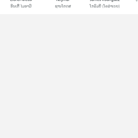
ເ
ອິນເຕີີ ໄມອາມີ
ຊານໂຕດສ
ໂກລົມບີ (ໂຄລຳເບຍ)