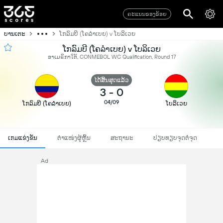
ຄະແນນຂອງຂ້ອຍ
ບານເຕະ
ໂກລົມບີ (ໂຄລຳເບຍ) v ໂບລິເວຍ
ໂກລົມບີ (ໂຄລຳເບຍ) v ໂບລິເວຍ
ອາເມຣິກາໃຕ້, CONMEBOL WC Qualification, Round 17
ໄດ້ສິ້ນສຸດແລ້ວ
3
-
0
04/09
ໂກລົມບີ (ໂຄລຳເບຍ)
ໂບລິເວຍ
ເກມແຂ່ງຂັນ
ຕຳແໜ່ງຜູ້ຫຼິ້ນ
ສະຖານະ
ປຽບທຽບຈຸດຕໍ່ຈຸດ
Ad