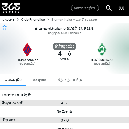
ຄະແນນຂອງຂ້ອຍ
ບານເຕະ
Club Friendlies
Blumenthaler v ແວເດີ ເບຣເມນ
Blumenthaler v ແວເດີ ເບຣເມນ
ນາໆຊາດ, Club Friendlies
ໄດ້ສິ້ນສຸດແລ້ວ
4
-
6
22/05
Blumenthaler
ແວເດີ ເບຣເມນ
(ເຢຍລະມັນ)
(ເຢຍລະມັນ)
ເກມແຂ່ງຂັນ
ສະຖານະ
ປຽບທຽບຈຸດຕໍ່ຈຸດ
ເຫດການເກມແຂ່ງຂັນ
4 - 6
ສິ້ນສຸດ 90 ນາທີ
No Events
0 - 0
ເຄິ່ງເວລາ
No Events