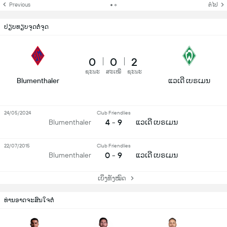
Previous
ຕໍ່ໄປ
ປຽບທຽບຈຸດຕໍ່ຈຸດ
0
0
2
ຊະນະ
ສະເໝີ
ຊະນະ
Blumenthaler
ແວເດີ ເບຣເມນ
24/05/2024
Club Friendlies
4 - 9
Blumenthaler
ແວເດີ ເບຣເມນ
22/07/2015
Club Friendlies
0 - 9
Blumenthaler
ແວເດີ ເບຣເມນ
ເບິ່ງທັງໝົດ
ທ່ານອາດຈະສົນໃຈຕໍ່