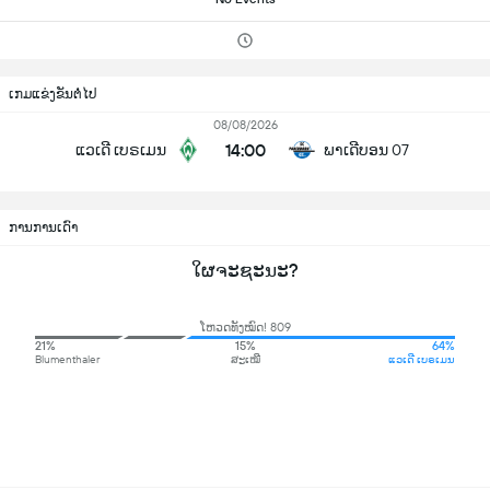
ເກມແຂ່ງຂັນຕໍ່ໄປ
08/08/2026
14:00
ແວເດີ ເບຣເມນ
ພາເດີບອນ 07
ການການເດົາ
ໃຜຈະຊະນະ?
ໂຫວດທັງໝົດ! 809
21%
15%
64%
Blumenthaler
ສະເໝີ
ແວເດີ ເບຣເມນ