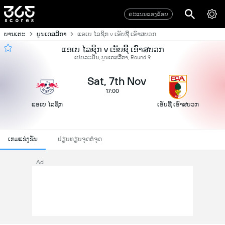
ຄະແນນຂອງຂ້ອຍ
ບານເຕະ
ບູນເດສລີກາ
ແອເບ ໄລຊິກ v ເອັບຊີີ ເອົາສບວກ
ແອເບ ໄລຊິກ v ເອັບຊີີ ເອົາສບວກ
ເຢຍລະມັນ, ບູນເດສລີກາ, Round 9
Sat, 7th Nov
17:00
ແອເບ ໄລຊິກ
ເອັບຊີີ ເອົາສບວກ
ເກມແຂ່ງຂັນ
ປຽບທຽບຈຸດຕໍ່ຈຸດ
Ad