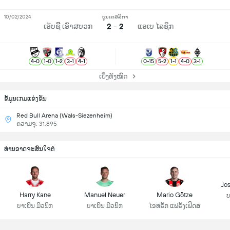
10/02/2024
ບູນເດສລີກາ
2 - 2
ເອັບຊີີ ເອົາສບວກ
ແອເບ ໄລຊິກ
4
-
0
1
-
0
1
-
2
3
-
1
4
-
1
0
-
15
5
-
2
1
-
1
4
-
0
3
-
1
ເບິ່ງທັງໝົດ
ຂ້ໍມູນເກມແຂ່ງຂັນ
Red Bull Arena (Wals-Siezenheim)
ຄວາມຈຸ: 31,895
ທ່ານອາດຈະສົນໃຈຕໍ່
Jo
Harry Kane
Manuel Neuer
Mario Götze
ບ
ບາເຍິນ ມິວນິກ
ບາເຍິນ ມິວນິກ
ໄອທຣັກ ແຟຣັງເຟີດສ