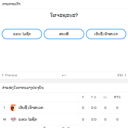
ການການເດົາ
ໃຜຈະຊະນະ?
ແອເບ ໄລຊິກ
ສະເໝີ
ເອັບຊີີ ເອົາສບວກ
Previous
ຕໍ່ໄປ
ຕຳແໜ່ງໃນຕາຕະລາງປະຈຸບັນ
P
F:A
+/-
PTS
ເອັບຊີີ ເອົາສບວກ
1
0
0:0
0
0
ແອເບ ໄລຊິກ
14
0
0:0
0
0