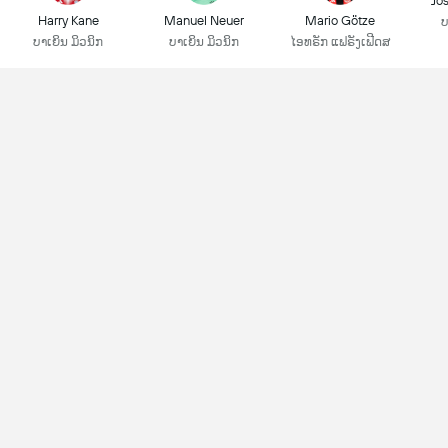
Jo
Harry Kane
Manuel Neuer
Mario Götze
ບ
ບາເຍິນ ມິວນິກ
ບາເຍິນ ມິວນິກ
ໄອທຣັກ ແຟຣັງເຟີດສ