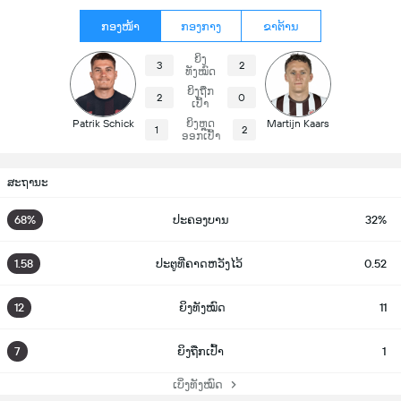
ກອງໜ້າ
ກອງກາງ
ຂາຕ້ານ
ຍິງ
3
2
ທັງໝົດ
ຍິງຖືກ
2
0
ເປົ້າ
Patrik Schick
ຍິງຫຼຸດ
Martijn Kaars
1
2
ອອກເປົ້າ
ສະຖານະ
68%
ປະຄອງບານ
32%
1.58
ປະຕູທີ່ຄາດຫວັງໄວ້
0.52
12
ຍິງທັງໝົດ
11
7
ຍິງຖືກເປົ້າ
1
ເບິ່ງທັງໝົດ