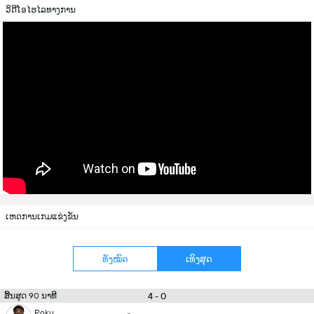
ວິດີໂອໄຮໄລທາງການ
ເຫດການເກມແຂ່ງຂັນ
ທັງໝົດ
ເທິງສຸດ
4 - 0
ສິ້ນສຸດ 90 ນາທີ
Poku