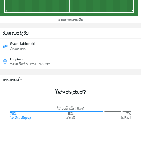
ສະແດງຫລາຍຂື້ນ
ຂ້ໍມູນເກມແຂ່ງຂັນ
Sven Jablonski
ກຳມະການ
BayArena
ການເຂົ້າຮ່ວມເກມ: 30,210
ການການເດົາ
ໃຜຈະຊະນະ?
ໂຫວດທັງໝົດ! 8,761
78%
15%
7%
ໄບເອີ ເລເວີຄູເຊນ
ສະເໝີ
St. Pauli