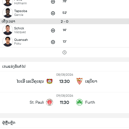
78'
Hofmann
Tapsoba
52'
Garcia
2 - 0
ເຄິ່ງເວລາ
Schick
14'
Vázquez
Quansah
13'
Poku
ເກມແຂ່ງຂັນຕໍ່ໄປ
08/08/2026
13:30
ໄບເອີ ເລເວີຄູເຊນ
ເຊບິຍາ
09/08/2026
11:30
St. Pauli
Furth
ຜູ້ຫຼິ້ນຫຼັກ