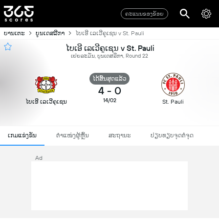
ຄະແນນຂອງຂ້ອຍ
ບານເຕະ
ບູນເດສລີກາ
ໄບເອີ ເລເວີຄູເຊນ v St. Pauli
ໄບເອີ ເລເວີຄູເຊນ v St. Pauli
ເຢຍລະມັນ, ບູນເດສລີກາ, Round 22
ໄດ້ສິ້ນສຸດແລ້ວ
4
-
0
14/02
ໄບເອີ ເລເວີຄູເຊນ
St. Pauli
ເກມແຂ່ງຂັນ
ຕຳແໜ່ງຜູ້ຫຼິ້ນ
ສະຖານະ
ປຽບທຽບຈຸດຕໍ່ຈຸດ
Ad