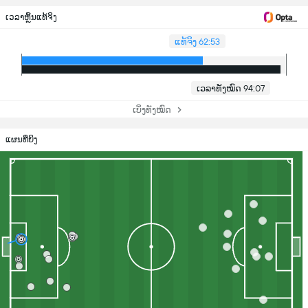
ເວລາຫຼິ້ນແທ້ຈິງ
ແທ້ຈິງ 62:53
ເວລາທັງໝົດ 94:07
ເບິ່ງທັງໝົດ
ແຜນທີ່ຍິງ