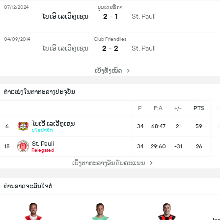
07/12/2024
ບູນເດສລີກາ
2 - 1
ໄບເອີ ເລເວີຄູເຊນ
St. Pauli
04/09/2014
Club Friendlies
2 - 2
ໄບເອີ ເລເວີຄູເຊນ
St. Pauli
ເບິ່ງທັງໝົດ
ຕຳແໜ່ງໃນຕາຕະລາງປະຈຸບັນ
P
F:A
+/-
PTS
ໄບເອີ ເລເວີຄູເຊນ
6
34
68:47
21
59
1
ຍູໂຣປາລີກ
St. Pauli
18
34
29:60
-31
26
Relegated
ເບິ່ງຕາຕະລາງອັນດັບຄະແນນ
ທ່ານອາດຈະສົນໃຈຕໍ່