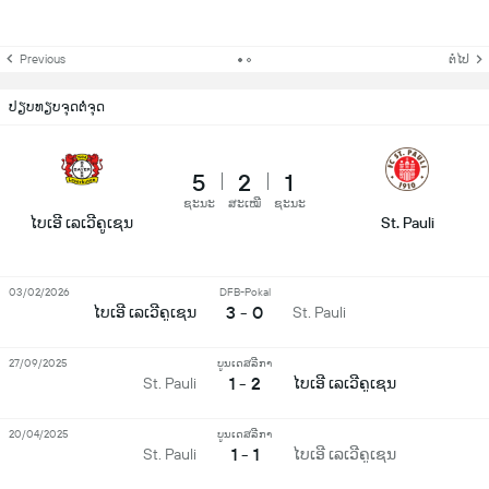
Previous
ຕໍ່ໄປ
ປຽບທຽບຈຸດຕໍ່ຈຸດ
5
2
1
ຊະນະ
ສະເໝີ
ຊະນະ
ໄບເອີ ເລເວີຄູເຊນ
St. Pauli
03/02/2026
DFB-Pokal
3 - 0
ໄບເອີ ເລເວີຄູເຊນ
St. Pauli
27/09/2025
ບູນເດສລີກາ
1 - 2
St. Pauli
ໄບເອີ ເລເວີຄູເຊນ
20/04/2025
ບູນເດສລີກາ
1 - 1
St. Pauli
ໄບເອີ ເລເວີຄູເຊນ