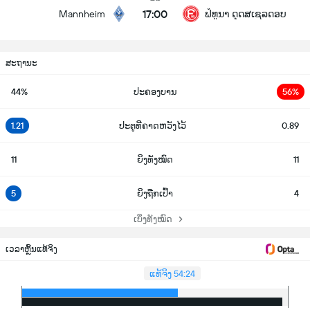
17:00
Mannheim
ຟໍທູນາ ດຸດສເຊລດອບ
ສະຖານະ
44%
ປະຄອງບານ
56%
1.21
ປະຕູທີ່ຄາດຫວັງໄວ້
0.89
11
ຍິງທັງໝົດ
11
5
ຍິງຖືກເປົ້າ
4
ເບິ່ງທັງໝົດ
ເວລາຫຼິ້ນແທ້ຈິງ
ແທ້ຈິງ 54:24