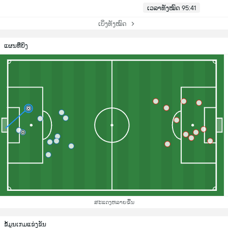
ເວລາທັງໝົດ 95:41
ເບິ່ງທັງໝົດ
ແຜນທີ່ຍິງ
ສະແດງຫລາຍຂື້ນ
ຂ້ໍມູນເກມແຂ່ງຂັນ