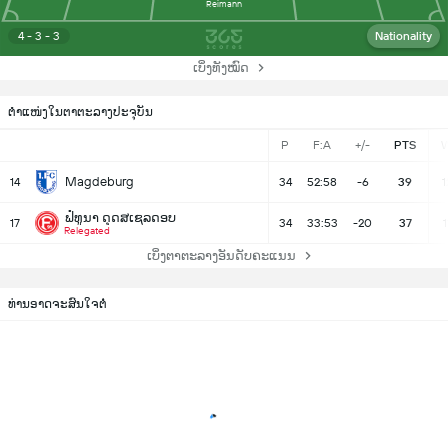
Reimann
4 - 3 - 3
Nationality
ເບິ່ງທັງໝົດ
ຕຳແໜ່ງໃນຕາຕະລາງປະຈຸບັນ
P
F:A
+/-
PTS
Magdeburg
14
34
52:58
-6
39
1
ຟໍທູນາ ດຸດສເຊລດອບ
17
34
33:53
-20
37
1
Relegated
ເບິ່ງຕາຕະລາງອັນດັບຄະແນນ
ທ່ານອາດຈະສົນໃຈຕໍ່