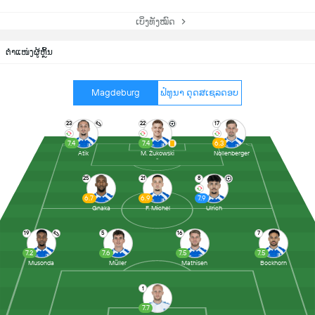
ເບິ່ງທັງໝົດ
ຕຳແໜ່ງຜູ້ຫຼິ້ນ
Magdeburg
ຟໍທູນາ ດຸດສເຊລດອບ
23
22
17
7.4
7.4
6.3
Atik
M. Żukowski
Nollenberger
25
21
8
6.7
6.9
7.9
Gnaka
F. Michel
Ulrich
19
5
16
7
7.2
7.6
7.5
7.5
Musonda
Müller
Mathisen
Bockhorn
1
7.7