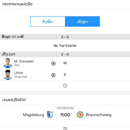
ເຫດການເກມແຂ່ງຂັນ
ທັງໝົດ
ເທິງສຸດ
2 - 0
ສິ້ນສຸດ 90 ນາທີ
No Top Events
2 - 0
ເຄິ່ງເວລາ
M. Żukowski
16'
Atik
Ulrich
2'
Musonda
ເກມແຂ່ງຂັນຕໍ່ໄປ
08/08/2026
11:00
Magdeburg
Braunschweig
ມື້ນີ້