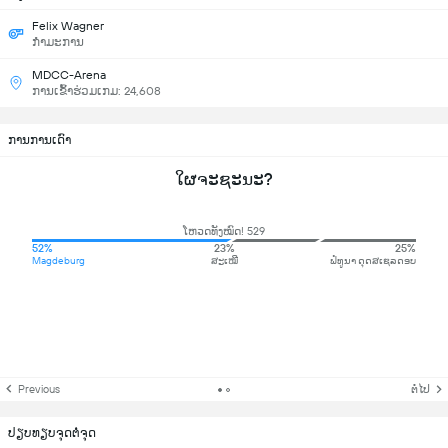
Felix Wagner
ກຳມະການ
MDCC-Arena
ການເຂົ້າຮ່ວມເກມ: 24,608
ການການເດົາ
ໃຜຈະຊະນະ?
ໂຫວດທັງໝົດ! 529
52%
23%
25%
Magdeburg
ສະເໝີ
ຟໍທູນາ ດຸດສເຊລດອບ
Previous
ຕໍ່ໄປ
ປຽບທຽບຈຸດຕໍ່ຈຸດ