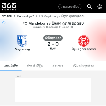
ຄະແນນຂອງຂ້ອຍ
ບານເຕະ
Bundesliga 2
FC Magdeburg v ຟໍທູນາ ດຸດສເຊລດອບ
FC Magdeburg v ຟໍທູນາ ດຸດສເຊລດອບ
ເຢຍລະມັນ, Bundesliga 2, Round 30
ໄດ້ສິ້ນສຸດແລ້ວ
2
-
0
18/04
Magdeburg
ຟໍທູນາ ດຸດສເຊລດອບ
ເກມແຂ່ງຂັນ
ຕຳແໜ່ງຜູ້ຫຼິ້ນ
ສະຖານະ
ປຽບທຽບຈຸດຕໍ່ຈຸດ
Ad