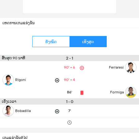
ເຫດການເກມແຂ່ງຂັນ
ທັງໝົດ
ເທິງສຸດ
2 - 1
ສິ້ນສຸດ 90 ນາທີ
90' + 6
Ferraresi
Rigoni
90' + 4
86'
Formiga
1 - 0
ເຄິ່ງເວລາ
Bobadilla
7'
ເກມແຂ່ງຂັນຕໍ່ໄປ