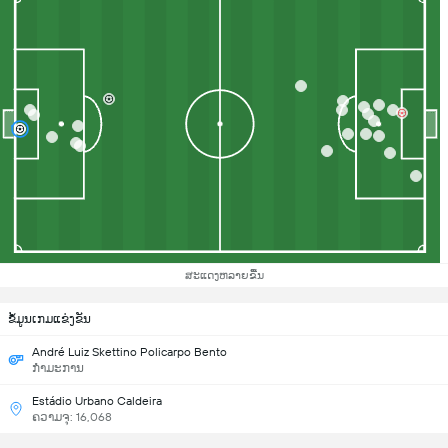
ສະແດງຫລາຍຂື້ນ
ຂ້ໍມູນເກມແຂ່ງຂັນ
André Luiz Skettino Policarpo Bento
ກຳມະການ
Estádio Urbano Caldeira
ຄວາມຈຸ: 16,068