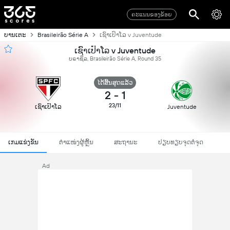
ຄະແນນຂອງຂ້ອຍ
ບານເຕະ
Brasileirão Série A
ເຊົາເປົາໂລ v Juventude
ເຊົາເປົາໂລ v Juventude
ບຣາຊິລ, Brasileirão Série A, Round 35
ໄດ້ສິ້ນສຸດແລ້ວ
2
-
1
23/11
ເຊົາເປົາໂລ
Juventude
ເກມແຂ່ງຂັນ
ຕຳແໜ່ງຜູ້ຫຼິ້ນ
ສະຖານະ
ປຽບທຽບຈຸດຕໍ່ຈຸດ
Ad