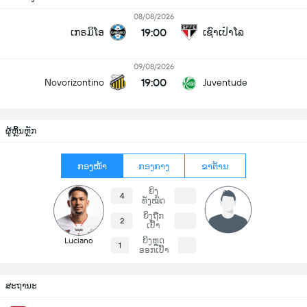
08/08/2026
19:00
ເກຣມິໂອ
ເຊົາເປົາໂລ
09/08/2026
19:00
Novorizontino
Juventude
ຜູ້ຫຼິ້ນຫຼັກ
ກອງໜ້າ
ກອງກາງ
ຂາຕ້ານ
ຍິງ
4
ທັງໝົດ
ຍິງຖືກ
2
ເປົ້າ
Luciano
ຍິງຫຼຸດ
1
ອອກເປົ້າ
ສະຖານະ