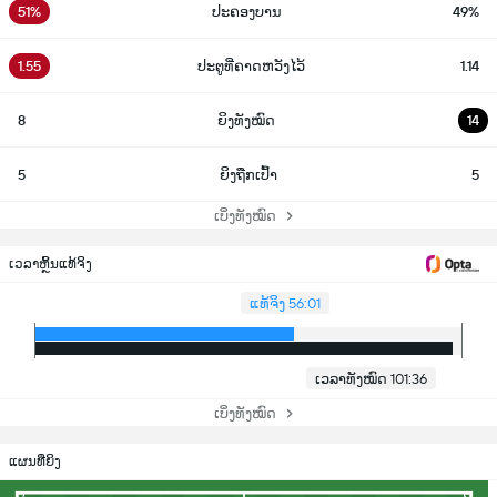
51%
ປະຄອງບານ
49%
1.55
ປະຕູທີ່ຄາດຫວັງໄວ້
1.14
8
ຍິງທັງໝົດ
14
5
ຍິງຖືກເປົ້າ
5
ເບິ່ງທັງໝົດ
ເວລາຫຼິ້ນແທ້ຈິງ
ແທ້ຈິງ 56:01
ເວລາທັງໝົດ 101:36
ເບິ່ງທັງໝົດ
ແຜນທີ່ຍິງ