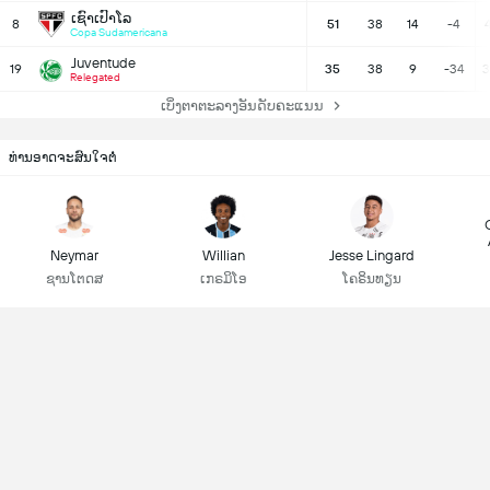
ເຊົາເປົາໂລ
8
51
38
14
-4
Copa Sudamericana
Juventude
19
35
38
9
-34
3
Relegated
ເບິ່ງຕາຕະລາງອັນດັບຄະແນນ
ທ່ານອາດຈະສົນໃຈຕໍ່
Neymar
Willian
Jesse Lingard
ຊານໂຕດສ
ເກຣມິໂອ
ໂຄຣິນທຽນ