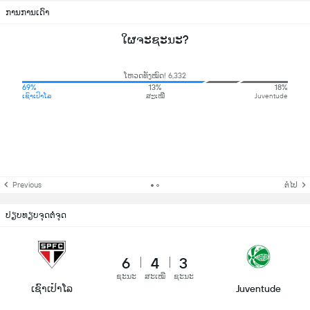
ການການເດົາ
ໃຜຈະຊະນະ?
ໂຫວດທັງໝົດ! 6,332
69%
13%
18%
ເຊົາເປົາໂລ
ສະເໝີ
Juventude
Previous
ຕໍ່ໄປ
ປຽບທຽບຈຸດຕໍ່ຈຸດ
6
4
3
ຊະນະ
ສະເໝີ
ຊະນະ
ເຊົາເປົາໂລ
Juventude