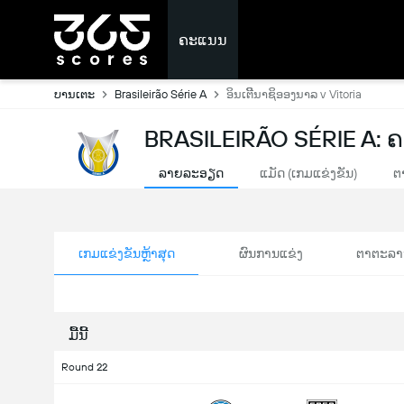
ຄະແນນ
ບານເຕະ
Brasileirão Série A
ອິນເຕີີນາຊິອອງນາລ v Vitoria
BRASILEIRÃO SÉRIE A:
ລາຍລະອຽດ
ແມັດ (ເກມແຂ່ງຂັນ)
ຕ
ເກມແຂ່ງຂັນຫຼ້າສຸດ
ຜົນການແຂ່ງ
ຕາຕະລາ
ມື້ນີ້
Round 22