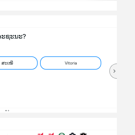
ຈະຊະນະ?
ສະເໝີ
Vitoria