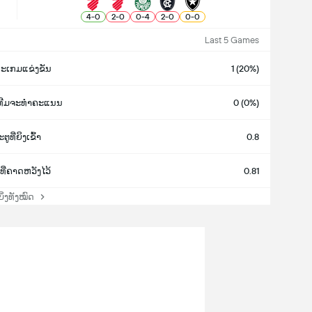
4
-
0
2
-
0
0
-
4
2
-
0
0
-
0
Last 5 Games
ະເກມແຂ່ງຂັນ
1 (20%)
ງທີມຈະທຳຄະແນນ
0 (0%)
ຕູທີ່ຍິງເຂົ້າ
0.8
ທີ່ຄາດຫວັງໄວ້
0.81
່ງທັງໝົດ