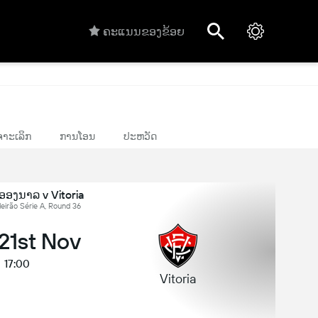
ຄະແນນຂອງຂ້ອຍ
າະເລິກ
ການໂອນ
ປະຫວັດ
ິອອງນາລ v Vitoria
leirão Série A, Round 36
 21st Nov
17:00
Vitoria