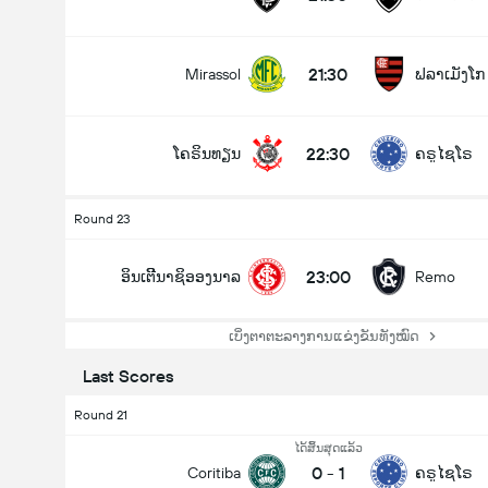
21:30
Mirassol
ຟລາເມັງໂກ
22:30
ໂຄຣິນທຽນ
ຄຣູໄຊໂຣ
Round 23
23:00
ອິນເຕີີນາຊິອອງນາລ
Remo
ເບິ່ງຕາຕະລາງການແຂ່ງຂັນທັງໝົດ
Last Scores
Round 21
ໄດ້ສິ້ນສຸດແລ້ວ
0
-
1
Coritiba
ຄຣູໄຊໂຣ