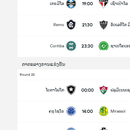
19:00
ເກຣມິໂອ
ເຊົາເປົາໂລ
21:30
Remo
ອັດເລຕິໂກ 
ລວມປະຕູໃນເກມ (2.5)
23:30
Coritiba
ຊາເປໂຄເອ
ຕໍ່າ
ສູງ
ຕາຕະລາງການແຂ່ງຂັນ
Round 22
00:00
ໂບຕາໂຟໂກ
ຟລູມິເນນເຊ
14:00
ຄຣູໄຊໂຣ
Mirassol