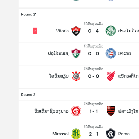
Round 21
ໄດ້ສິ້ນສຸດແລ້ວ
0
-
4
Vitoria
ປາລໄມຣັດ
2
ໄດ້ສິ້ນສຸດແລ້ວ
0
-
0
ຟລູມິເນນເຊ
ບາເຮຍ
ໄດ້ສິ້ນສຸດແລ້ວ
0
-
0
ໂຄຣິນທຽນ
ແອັດເລຕິໂ
Round 21
ໄດ້ສິ້ນສຸດແລ້ວ
1
-
1
ອິນເຕີີນາຊິອອງນາລ
ຟລາເມັງໂກ
ໄດ້ສິ້ນສຸດແລ້ວ
2
-
1
Mirassol
Remo