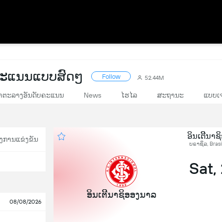
 ຄະແນນແບບສົດໆ
Follow
52.44M
າຕະລາງອັນດັບຄະແນນ
News
ໄຮໄລ
ສະຖານະ
ແບບເຈ
ອິນເຕີີນາຊ
ງການແຂ່ງຂັນ
ບຣາຊິລ, Brasi
Sat,
ອິນເຕີີນາຊິອອງນາລ
08/08/2026