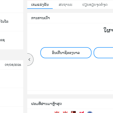
ເກມແຂ່ງຂັນ
ສະຖານະ
ປຽບທຽບຈຸດຕໍ່ຈຸດ
ການການເດົາ
ມິໄນໂຣ
ໃຜ
ນເຊ
ອິນເຕີີນາຊິອອງນາລ
09/08/2026
ຟອມທີ່ຜ່ານມາຫຼ້າສຸດ