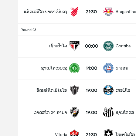
21:30
ແອັດເລຕິໂກ ພາຣາເນັນເຊ
Bragantin
Round 23
00:00
ເຊົາເປົາໂລ
Coritiba
14:00
ຊາເປໂຄເອນເຊ
ບາເຮຍ
19:00
ອັດເລຕິໂກ ມິໄນໂຣ
ເກຣມິໂອ
19:00
ວາດສໂກ ດາ ກາມາ
ຊານໂຕດສ
21:30
Vitoria
ໂບຕາໂຟໂກ