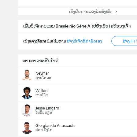
ເບິ່ງຜົນການແຂ່ງຂັນທັງໝົດ
ເພີ່ມວິເຈັດຄະແນນ Brasileirão Série A ໄປຍັງເວັບໄຊທ໌ຂອງເຈົ້າ
ເບິ່ງທາງເລືອກເພີ່ມເຕີມຕາມ
ສ້າງວິເຈັດທີ່ກຳນົດເອງ
ສ້າງ HT
ທ່ານອາດຈະສົນໃຈຕໍ່
Neymar
ຊານໂຕດສ
Willian
ເກຣມິໂອ
Jesse Lingard
ໂຄຣິນທຽນ
Giorgian de Arrascaeta
ຟລາເມັງໂກ