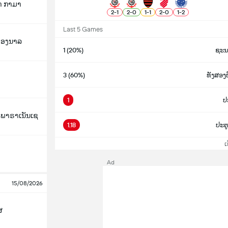
າ ກາມາ
2
-
1
2
-
0
1
-
1
2
-
0
1
-
2
Last 5 Games
ິອອງນາລ
1 (20%)
ຊະນ
3 (60%)
ທັງສອ
1
ປະ
ກ ພາຣາເນັນເຊ
1.18
ປະຕູ
ເບິ
Ad
15/08/2026
ສ