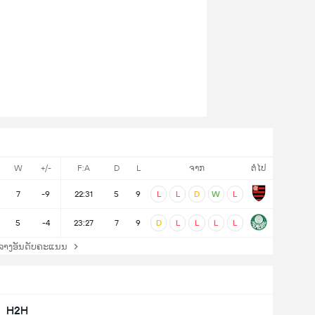
W
+/-
F:A
D
L
ຈາກ
ຕໍ່ໄປ
7
-9
22:31
5
9
L
L
D
W
L
5
-4
23:27
7
9
D
L
L
L
L
ລາງອັນດັບຄະແນນ
H2H