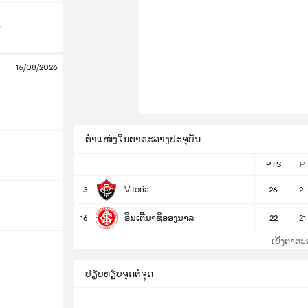
o
16/08/2026
ຕຳແໜ່ງໃນຕາຕະລາງປະຈຸບັນ
PTS
P
Vitoria
13
26
21
ອິນເຕີີນາຊິອອງນາລ
16
22
21
ເບິ່ງຕາຕະ
ປຽບທຽບຈຸດຕໍ່ຈຸດ