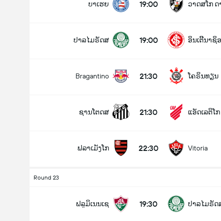
19:00
ບາເຮຍ
ວາດສໂກ ດ
19:00
ປາລໄມຣັດສ
ອິນເຕີີນາຊ
21:30
Bragantino
ໂຄຣິນທຽນ
21:30
ຊານໂຕດສ
ແອັດເລຕິໂ
22:30
ຟລາເມັງໂກ
Vitoria
Round 23
19:30
ຟລູມິເນນເຊ
ປາລໄມຣັດ