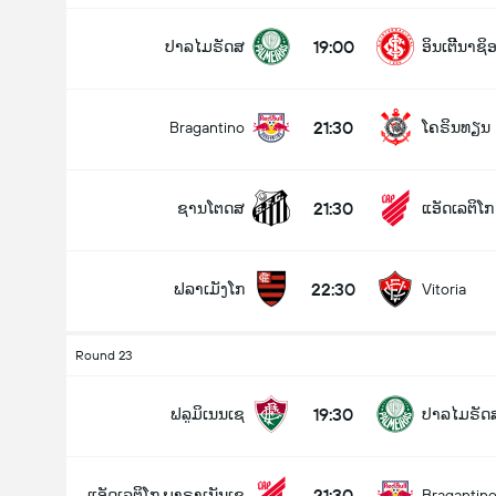
19:00
ປາລໄມຣັດສ
ອິນເຕີີນາຊ
21:30
Bragantino
ໂຄຣິນທຽນ
21:30
ຊານໂຕດສ
ແອັດເລຕິໂ
22:30
ຟລາເມັງໂກ
Vitoria
Round 23
19:30
ຟລູມິເນນເຊ
ປາລໄມຣັດ
21:30
ແອັດເລຕິໂກ ພາຣາເນັນເຊ
Bragantin