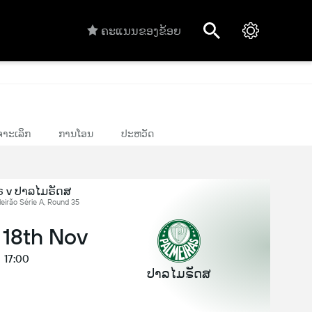
ຄະແນນຂອງຂ້ອຍ
າະເລິກ
ການໂອນ
ປະຫວັດ
ຣ v ປາລໄມຣັດສ
leirão Série A, Round 35
 18th Nov
17:00
ປາລໄມຣັດສ