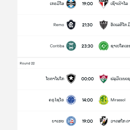
19:00
ເກຣມິໂອ
ເຊົາເປົາໂລ
21:30
Remo
ອັດເລຕິໂກ 
ລວມປະຕູໃນເກມ (2.5)
23:30
Coritiba
ຊາເປໂຄເອ
ຕໍ່າ
ສູງ
Round 22
00:00
ໂບຕາໂຟໂກ
ຟລູມິເນນເຊ
14:00
ຄຣູໄຊໂຣ
Mirassol
19:00
ບາເຮຍ
ວາດສໂກ ດ