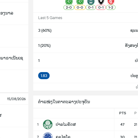
2
-
0
0
-
0
0
-
1
0
-
1
1
-
2
ິອອງນາລ
Last 5 Games
3 (60%)
ຊະນ
1 (20%)
ທັງສອ
ກ ພາຣາເນັນເຊ
1
ປະ
1.83
ປະຕູ
ເບິ
15/08/2026
ຕຳແໜ່ງໃນຕາຕະລາງປະຈຸບັນ
PTS
P
ສ
ປາລໄມຣັດສ
1
47
21
ຄຣູໄຊໂຣ
7
30
21
o