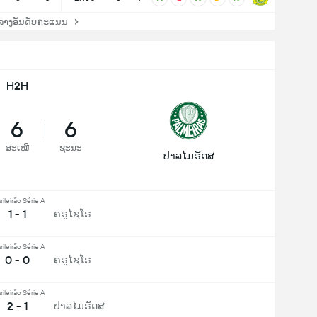
ລາງອັນດັບຄະແນນ
H2H
6
6
ສະເໝີ
ຊະນະ
ປາລໄມຣັດສ
sileirão Série A
1 - 1
ຄຣູໄຊໂຣ
sileirão Série A
0 - 0
ຄຣູໄຊໂຣ
sileirão Série A
2 - 1
ປາລໄມຣັດສ