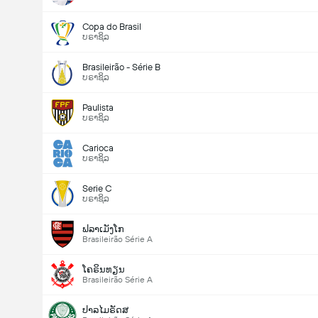
Copa do Brasil
ບຣາຊິລ
Brasileirão - Série B
ບຣາຊິລ
Paulista
ບຣາຊິລ
Carioca
ບຣາຊິລ
Serie C
ບຣາຊິລ
ຟລາເມັງໂກ
Brasileirão Série A
ໂຄຣິນທຽນ
Brasileirão Série A
ປາລໄມຣັດສ