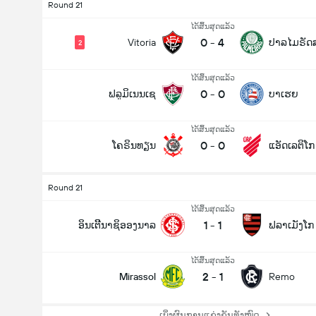
Round 21
ໄດ້ສິ້ນສຸດແລ້ວ
0
-
4
Vitoria
ປາລໄມຣັດ
2
ໄດ້ສິ້ນສຸດແລ້ວ
0
-
0
ຟລູມິເນນເຊ
ບາເຮຍ
ໄດ້ສິ້ນສຸດແລ້ວ
0
-
0
ໂຄຣິນທຽນ
ແອັດເລຕິໂ
Round 21
ໄດ້ສິ້ນສຸດແລ້ວ
1
-
1
ອິນເຕີີນາຊິອອງນາລ
ຟລາເມັງໂກ
ໄດ້ສິ້ນສຸດແລ້ວ
2
-
1
Mirassol
Remo
ເບິ່ງຜົນການແຂ່ງຂັນທັງໝົດ