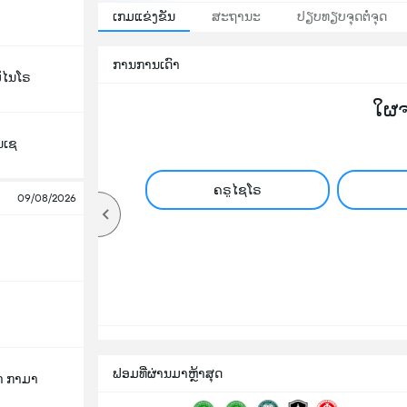
ເກມແຂ່ງຂັນ
ສະຖານະ
ປຽບທຽບຈຸດຕໍ່ຈຸດ
ການການເດົາ
ມິໄນໂຣ
ໃຜ
ນເຊ
ຄຣູໄຊໂຣ
09/08/2026
ຟອມທີ່ຜ່ານມາຫຼ້າສຸດ
າ ກາມາ