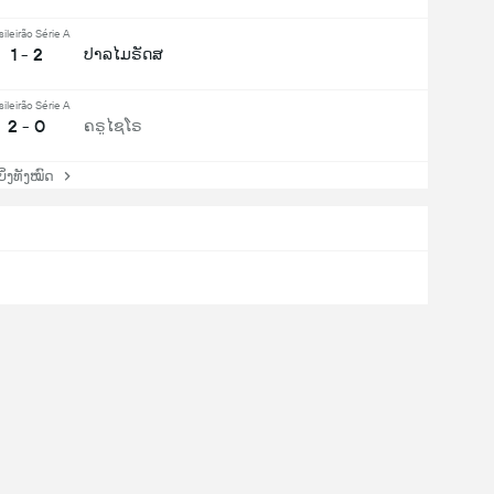
sileirão Série A
1 - 2
ປາລໄມຣັດສ
sileirão Série A
2 - 0
ຄຣູໄຊໂຣ
່ງທັງໝົດ