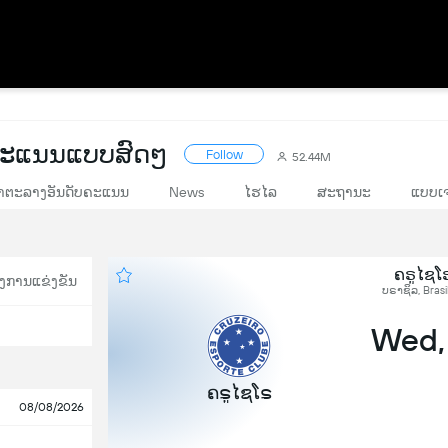
 ຄະແນນແບບສົດໆ
Follow
52.44M
າຕະລາງອັນດັບຄະແນນ
News
ໄຮໄລ
ສະຖານະ
ແບບເຈ
ຄຣູໄຊໂ
ງການແຂ່ງຂັນ
ບຣາຊິລ, Brasi
Wed,
ຄຣູໄຊໂຣ
08/08/2026