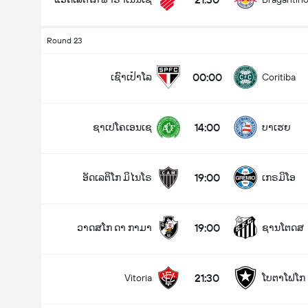
Round 23
00:00
ເຊົາເປົາໂລ
Coritiba
14:00
ຊາເປໂຄເອນເຊ
ບາເຮຍ
19:00
ອັດເລຕິໂກ ມິໄນໂຣ
ເກຣມິໂອ
19:00
ວາດສໂກ ດາ ກາມາ
ຊານໂຕດສ
21:30
Vitoria
ໂບຕາໂຟໂກ