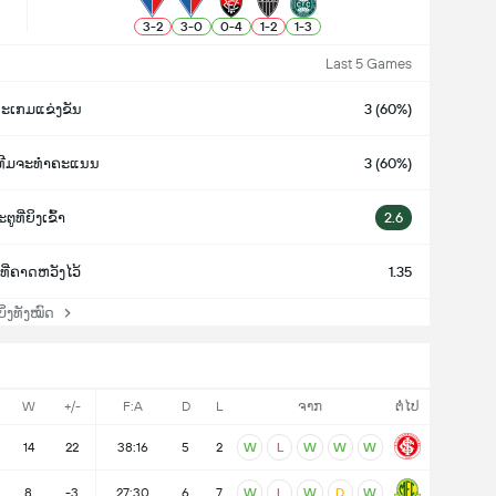
3
-
2
3
-
0
0
-
4
1
-
2
1
-
3
Last 5 Games
ະເກມແຂ່ງຂັນ
3 (60%)
ງທີມຈະທຳຄະແນນ
3 (60%)
ຕູທີ່ຍິງເຂົ້າ
2.6
ທີ່ຄາດຫວັງໄວ້
1.35
່ງທັງໝົດ
W
+/-
F:A
D
L
ຈາກ
ຕໍ່ໄປ
14
22
38:16
5
2
W
L
W
W
W
8
-3
27:30
6
7
W
L
W
D
W