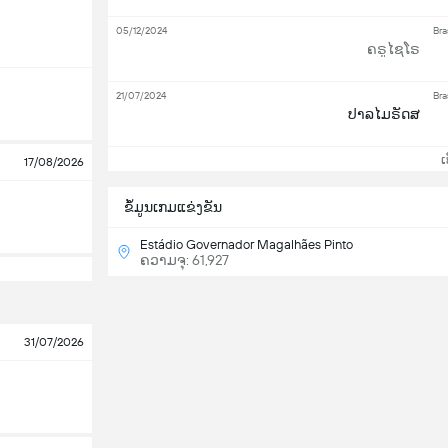
05/12/2024
Bra
ຄຣູໄຊໂຣ
21/07/2024
Bra
ປາລໄມຣັດສ
ເບິ
17/08/2026
ຂ້ໍມູນເກມແຂ່ງຂັນ
Estádio Governador Magalhães Pinto
ຄວາມຈຸ: 61,927
31/07/2026