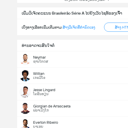
ເພີ່ມວິເຈັດຄະແນນ Brasileirão Série A ໄປຍັງເວັບໄຊທ໌ຂອງເຈົ້າ
ເບິ່ງທາງເລືອກເພີ່ມເຕີມຕາມ
ສ້າງວິເຈັດທີ່ກຳນົດເອງ
ສ້າງ HT
ທ່ານອາດຈະສົນໃຈຕໍ່
Neymar
ຊານໂຕດສ
Willian
ເກຣມິໂອ
Jesse Lingard
ໂຄຣິນທຽນ
Giorgian de Arrascaeta
ຟລາເມັງໂກ
Everton Ribeiro
ບາເຮຍ