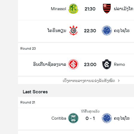
21:30
Mirassol
ຟລາເມັງໂກ
22:30
ໂຄຣິນທຽນ
ຄຣູໄຊໂຣ
Round 23
23:00
ອິນເຕີີນາຊິອອງນາລ
Remo
ເບິ່ງຕາຕະລາງການແຂ່ງຂັນທັງໝົດ
Last Scores
Round 21
ໄດ້ສິ້ນສຸດແລ້ວ
0
-
1
Coritiba
ຄຣູໄຊໂຣ