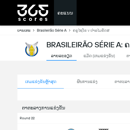
ຄະແນນ
ບານເຕະ
Brasileirão Série A
ຄຣູໄຊໂຣ v ປາລໄມຣັດສ
BRASILEIRÃO SÉRIE A:
ລາຍລະອຽດ
ແມັດ (ເກມແຂ່ງຂັນ)
ຕ
ເກມແຂ່ງຂັນຫຼ້າສຸດ
ຜົນການແຂ່ງ
ຕາຕະລາ
ຕາຕະລາງການແຂ່ງຂັນ
Round 22