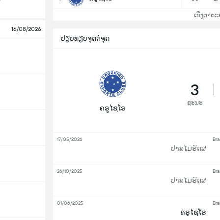
ເບິ່ງຕາຕະ
16/08/2026
ປຽບທຽບຈຸດຕໍ່ຈຸດ
3
ຊະນະ
ຄຣູໄຊໂຣ
17/05/2026
Bra
ປາລໄມຣັດສ
26/10/2025
Bra
ປາລໄມຣັດສ
01/06/2025
Bra
ຄຣູໄຊໂຣ