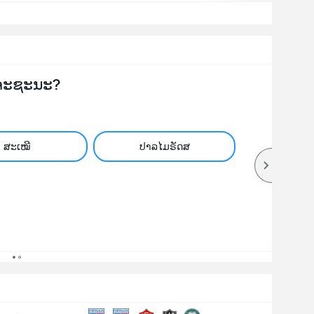
ຈະຊະນະ?
ສະເໝີ
ປາລໄມຣັດສ