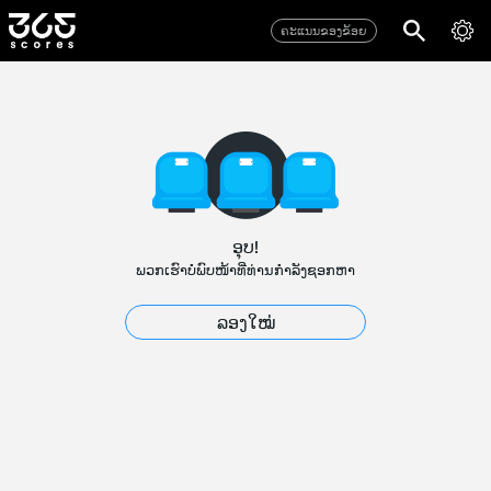
ຄະແນນຂອງຂ້ອຍ
ອຸບ!
ພວກເຮົາບໍ່ພົບໜ້າທີ່ທ່ານກຳລັງຊອກຫາ
ລອງໃໝ່