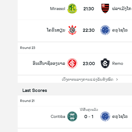
21:30
Mirassol
ຟລາເມັງໂກ
22:30
ໂຄຣິນທຽນ
ຄຣູໄຊໂຣ
Round 23
23:00
ອິນເຕີີນາຊິອອງນາລ
Remo
ເບິ່ງຕາຕະລາງການແຂ່ງຂັນທັງໝົດ
Last Scores
Round 21
ໄດ້ສິ້ນສຸດແລ້ວ
0
-
1
Coritiba
ຄຣູໄຊໂຣ