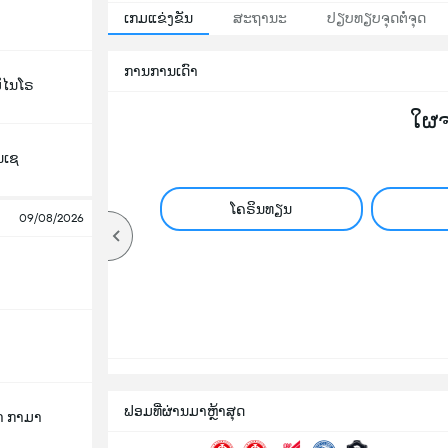
ເກມແຂ່ງຂັນ
ສະຖານະ
ປຽບທຽບຈຸດຕໍ່ຈຸດ
ການການເດົາ
ມິໄນໂຣ
ໃຜ
ນເຊ
ໂຄຣິນທຽນ
09/08/2026
ຟອມທີ່ຜ່ານມາຫຼ້າສຸດ
າ ກາມາ