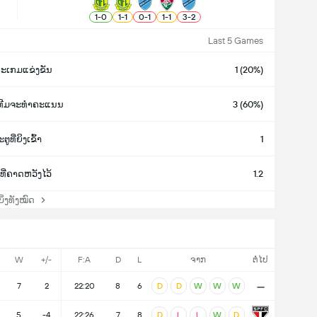
1
-
0
1
-
1
0
-
1
1
-
1
3
-
2
Last 5 Games
ະເກມແຂ່ງຂັນ
1 (20%)
ງທີມຈະທຳຄະແນນ
3 (60%)
ຕູທີ່ຍິງເຂົ້າ
1
ທີ່ຄາດຫວັງໄວ້
1.2
່ງທັງໝົດ
W
+/-
F:A
D
L
ຈາກ
ຕໍ່ໄປ
-
7
2
22:20
8
6
D
D
W
W
W
5
-4
22:26
7
8
D
L
L
W
D