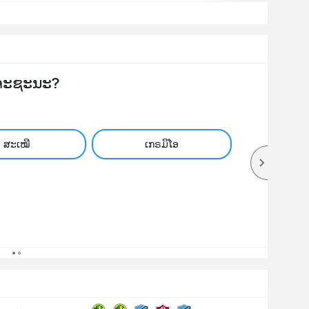
ຈະຊະນະ?
ສະເໝີ
ເກຣມິໂອ