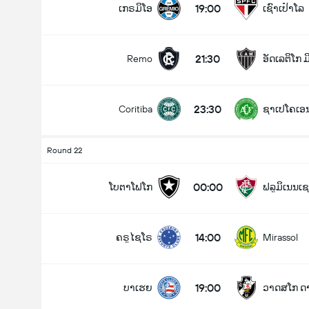
19:00
ເກຣມິໂອ
ເຊົາເປົາໂລ
21:30
Remo
ອັດເລຕິໂກ 
ລວມປະຕູໃນເກມ (2.5)
23:30
Coritiba
ຊາເປໂຄເອ
ຕໍ່າ
ສູງ
Round 22
00:00
ໂບຕາໂຟໂກ
ຟລູມິເນນເຊ
14:00
ຄຣູໄຊໂຣ
Mirassol
19:00
ບາເຮຍ
ວາດສໂກ ດ