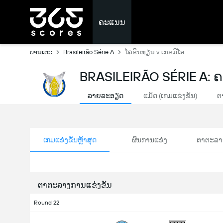
ຄະແນນ
ບານເຕະ
Brasileirão Série A
ໂຄຣິນທຽນ v ເກຣມິໂອ
BRASILEIRÃO SÉRIE A:
ລາຍລະອຽດ
ແມັດ (ເກມແຂ່ງຂັນ)
ຕ
ເກມແຂ່ງຂັນຫຼ້າສຸດ
ຜົນການແຂ່ງ
ຕາຕະລາ
ຕາຕະລາງການແຂ່ງຂັນ
Round 22