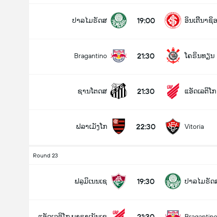
19:00
ປາລໄມຣັດສ
ອິນເຕີີນາຊ
21:30
Bragantino
ໂຄຣິນທຽນ
21:30
ຊານໂຕດສ
ແອັດເລຕິໂ
22:30
ຟລາເມັງໂກ
Vitoria
Round 23
19:30
ຟລູມິເນນເຊ
ປາລໄມຣັດ
21:30
ແອັດເລຕິໂກ ພາຣາເນັນເຊ
Bragantin