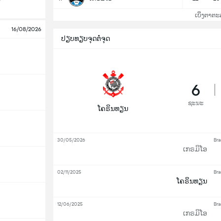
ເບິ່ງຕາຕະ
16/08/2026
ປຽບທຽບຈຸດຕໍ່ຈຸດ
6
ຊະນະ
ໂຄຣິນທຽນ
30/05/2026
Bra
ເກຣມິໂອ
02/11/2025
Bra
ໂຄຣິນທຽນ
12/06/2025
Bra
ເກຣມິໂອ