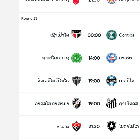
Round 23
00:00
ເຊົາເປົາໂລ
Coritiba
14:00
ຊາເປໂຄເອນເຊ
ບາເຮຍ
19:00
ອັດເລຕິໂກ ມິໄນໂຣ
ເກຣມິໂອ
19:00
ວາດສໂກ ດາ ກາມາ
ຊານໂຕດສ
21:30
Vitoria
ໂບຕາໂຟໂກ