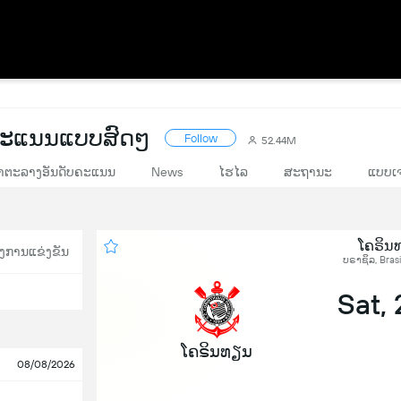
 ຄະແນນແບບສົດໆ
Follow
52.44M
າຕະລາງອັນດັບຄະແນນ
News
ໄຮໄລ
ສະຖານະ
ແບບເຈ
ໂຄຣິນທ
ງການແຂ່ງຂັນ
ບຣາຊິລ, Brasi
Sat,
ໂຄຣິນທຽນ
08/08/2026