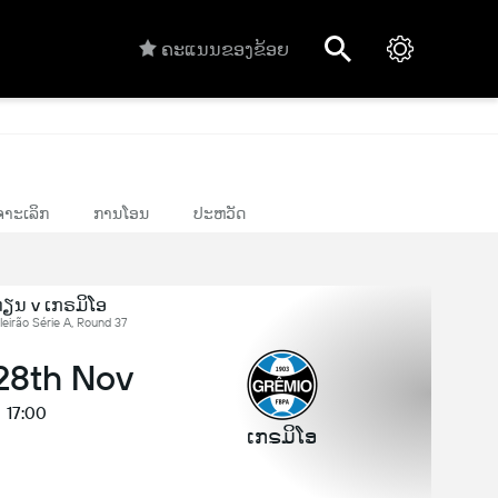
ຄະແນນຂອງຂ້ອຍ
າະເລິກ
ການໂອນ
ປະຫວັດ
ຽນ v ເກຣມິໂອ
leirão Série A, Round 37
 28th Nov
17:00
ເກຣມິໂອ