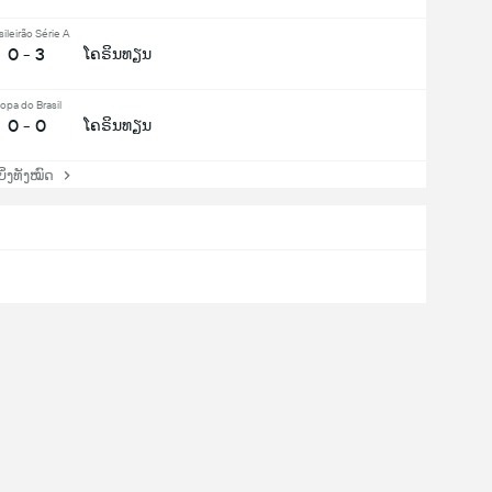
sileirão Série A
0 - 3
ໂຄຣິນທຽນ
opa do Brasil
0 - 0
ໂຄຣິນທຽນ
່ງທັງໝົດ