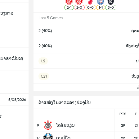
2
-
1
2
-
0
0
-
0
1
-
1
3
-
0
ິອອງນາລ
Last 5 Games
2 (40%)
ຊະນ
2 (40%)
ທັງສອ
ກ ພາຣາເນັນເຊ
1.2
ປະ
1.31
ປະຕູ
ເບິ
15/08/2026
ຕຳແໜ່ງໃນຕາຕະລາງປະຈຸບັນ
PTS
P
ສ
ໂຄຣິນທຽນ
9
29
21
ເກຣມິໂອ
17
22
20
o