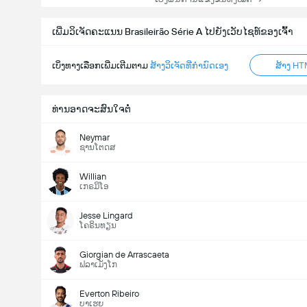
ເພີ່ມວິເຈັດຄະແນນ Brasileirão Série A ໄປຍັງເວັບໄຊທ໌ຂອງເຈົ້າ
ເບິ່ງທາງເລືອກເພີ່ມເຕີມຕາມ
ສ້າງວິເຈັດທີ່ກຳນົດເອງ
ສ້າງ HT
ທ່ານອາດຈະສົນໃຈຕໍ່
Neymar
ຊານໂຕດສ
Willian
ເກຣມິໂອ
Jesse Lingard
ໂຄຣິນທຽນ
Giorgian de Arrascaeta
ຟລາເມັງໂກ
Everton Ribeiro
ບາເຮຍ