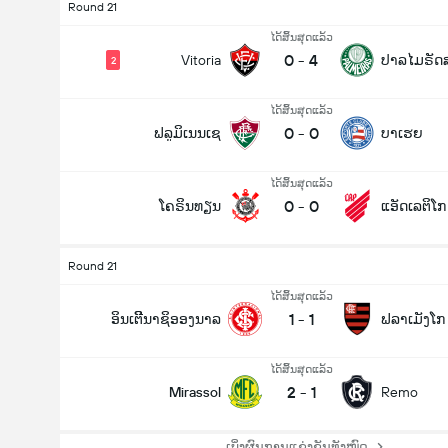
Round 21
ໄດ້ສິ້ນສຸດແລ້ວ
0
-
4
Vitoria
ປາລໄມຣັດ
2
ໄດ້ສິ້ນສຸດແລ້ວ
0
-
0
ຟລູມິເນນເຊ
ບາເຮຍ
ໄດ້ສິ້ນສຸດແລ້ວ
0
-
0
ໂຄຣິນທຽນ
ແອັດເລຕິໂ
Round 21
ໄດ້ສິ້ນສຸດແລ້ວ
1
-
1
ອິນເຕີີນາຊິອອງນາລ
ຟລາເມັງໂກ
ໄດ້ສິ້ນສຸດແລ້ວ
2
-
1
Mirassol
Remo
ເບິ່ງຜົນການແຂ່ງຂັນທັງໝົດ