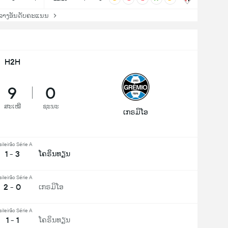
ລາງອັນດັບຄະແນນ
H2H
9
0
ສະເໝີ
ຊະນະ
ເກຣມິໂອ
sileirão Série A
1 - 3
ໂຄຣິນທຽນ
sileirão Série A
2 - 0
ເກຣມິໂອ
sileirão Série A
1 - 1
ໂຄຣິນທຽນ