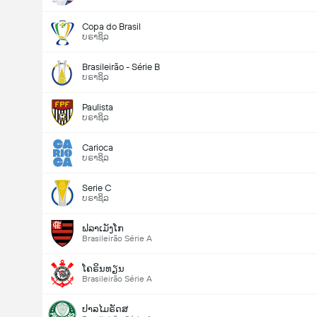
Copa do Brasil
ບຣາຊິລ
Brasileirão - Série B
ບຣາຊິລ
Paulista
ບຣາຊິລ
Carioca
ບຣາຊິລ
Serie C
ບຣາຊິລ
ຟລາເມັງໂກ
Brasileirão Série A
ໂຄຣິນທຽນ
Brasileirão Série A
ປາລໄມຣັດສ