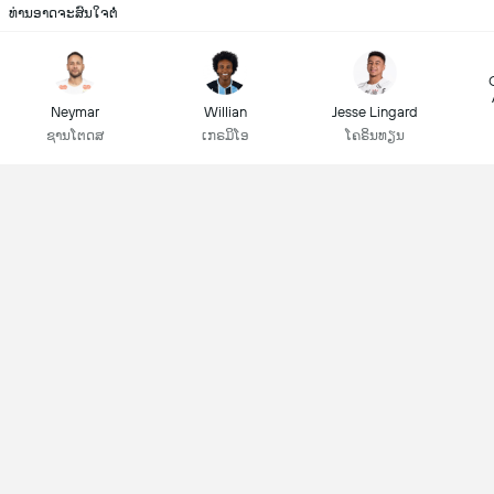
ທ່ານອາດຈະສົນໃຈຕໍ່
Neymar
Willian
Jesse Lingard
ຊານໂຕດສ
ເກຣມິໂອ
ໂຄຣິນທຽນ