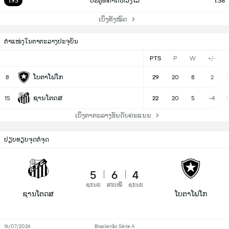
1.93
ປະຕູທີ່ຄາດຫວັງໄວ້
1.38
ເບິ່ງທັງໝົດ
ຕຳແໜ່ງໃນຕາຕະລາງປະຈຸບັນ
PTS
P
W
+/-
ໂບຕາໂຟໂກ
8
29
20
8
2
3
ຊານໂຕດສ
15
22
20
5
-4
2
ເບິ່ງຕາຕະລາງອັນດັບຄະແນນ
ປຽບທຽບຈຸດຕໍ່ຈຸດ
5
6
4
ຊະນະ
ສະເໝີ
ຊະນະ
ຊານໂຕດສ
ໂບຕາໂຟໂກ
16/07/2026
Brasileirão Série A