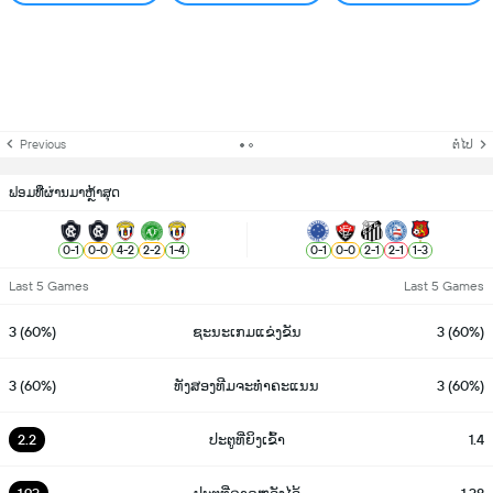
Previous
ຕໍ່ໄປ
ຟອມທີ່ຜ່ານມາຫຼ້າສຸດ
0
-
1
0
-
0
4
-
2
2
-
2
1
-
4
0
-
1
0
-
0
2
-
1
2
-
1
1
-
3
Last 5 Games
Last 5 Games
3 (60%)
ຊະນະເກມແຂ່ງຂັນ
3 (60%)
3 (60%)
ທັງສອງທີມຈະທຳຄະແນນ
3 (60%)
2.2
ປະຕູທີ່ຍິງເຂົ້າ
1.4