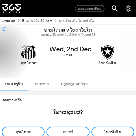
ຄະແນນຂອງຂ້ອຍ
ບານເຕະ
Brasileirão Série A
ຊານໂຕດສ v ໂບຕາໂຟໂກ
ຊານໂຕດສ v ໂບຕາໂຟໂກ
ບຣາຊິລ, Brasileirão Série A, Round 38
Wed, 2nd Dec
17:00
ຊານໂຕດສ
ໂບຕາໂຟໂກ
ເກມແຂ່ງຂັນ
ສະຖານະ
ປຽບທຽບຈຸດຕໍ່ຈຸດ
ການການເດົາ
ໃຜຈະຊະນະ?
ຊານໂຕດສ
ສະເໝີ
ໂບຕາໂຟໂກ