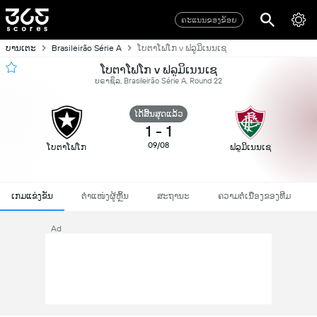
ຄະແນນຂອງຂ້ອຍ
ບານເຕະ
Brasileirão Série A
ໂບຕາໂຟໂກ v ຟລູມິເນນເຊ
ໂບຕາໂຟໂກ v ຟລູມິເນນເຊ
ບຣາຊິລ, Brasileirão Série A, Round 22
ໄດ້ສິ້ນສຸດແລ້ວ
1
-
1
09/08
ໂບຕາໂຟໂກ
ຟລູມິເນນເຊ
ເກມແຂ່ງຂັນ
ຕຳແໜ່ງຜູ້ຫຼິ້ນ
ສະຖານະ
ຄວາມຕໍ່ເນື່ອງຂອງທີມ
Ad