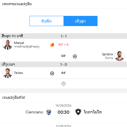
ເຫດການເກມແຂ່ງຂັນ
ທັງໝົດ
ເທິງສຸດ
1 - 1
ສິ້ນສຸດ 90 ນາທີ
Marçal
90' + 5
ຈາກຕຳແໜ່ງສຳຮອງ
Ignácio
58'
Serna
1 - 0
ເຄິ່ງເວລາ
Telles
44'
ເກມແຂ່ງຂັນຕໍ່ໄປ
14/08/2026
00:30
Cienciano
ໂບຕາໂຟໂກ
11/08/2026