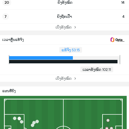
20
ຍິງທັງໝົດ
14
7
ຍິງຖືກເປົ້າ
4
ເບິ່ງທັງໝົດ
ເວລາຫຼິ້ນແທ້ຈິງ
ແທ້ຈິງ 53:15
ເວລາທັງໝົດ 102:11
ເບິ່ງທັງໝົດ
ແຜນທີ່ຍິງ