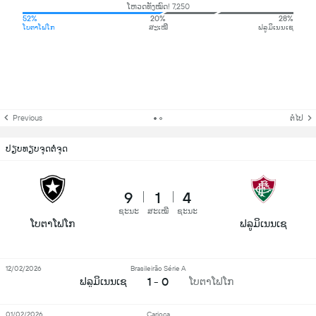
ໂຫວດທັງໝົດ! 7,250
52%
20%
28%
ໂບຕາໂຟໂກ
ສະເໝີ
ຟລູມິເນນເຊ
Previous
ຕໍ່ໄປ
ປຽບທຽບຈຸດຕໍ່ຈຸດ
9
1
4
ຊະນະ
ສະເໝີ
ຊະນະ
ໂບຕາໂຟໂກ
ຟລູມິເນນເຊ
12/02/2026
Brasileirão Série A
1 - 0
ຟລູມິເນນເຊ
ໂບຕາໂຟໂກ
01/02/2026
Carioca