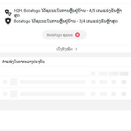
H2H: Botafogo ໄດ້ຊະນະໃນການຫຼິ້ນຢູ່ບ້ານ - 4/5 ເກມແຂ່ງຂັນຫຼ້າ
ສຸດ
Botafogo ໄດ້ຊະນະໃນການຫຼິ້ນຢູ່ບ້ານ - 3/4 ເກມແຂ່ງຂັນຫຼ້າສຸດ
Botafogo ຊະນະ
ເບິ່ງທັງໝົດ
ຕຳແໜ່ງໃນຕາຕະລາງປະຈຸບັນ