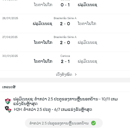
0 - 1
ໂບຕາໂຟໂກ
ຟລູມິເນນເຊ
28/09/2025
Brasileirão Série A
2 - 0
ຟລູມິເນນເຊ
ໂບຕາໂຟໂກ
27/04/2025
Brasileirão Série A
2 - 0
ໂບຕາໂຟໂກ
ຟລູມິເນນເຊ
30/01/2025
Carioca
2 - 1
ໂບຕາໂຟໂກ
ຟລູມິເນນເຊ
ເບິ່ງທັງໝົດ
ເທຣນດສ໌
ຟລູມິເນນເຊ: ຕ່ຳກວ່າ 2.5 ປະຕູຂອງການຫຼິ້ນນອກບ້ານ - 10/11 ເກມ
ແຂ່ງຂັນຫຼ້າສຸດ
H2H: ຕ່ຳກວ່າ 2.5 ປະຕູ - 6/7 ເກມແຂ່ງຂັນຫຼ້າສຸດ
ຕ່ຳກວ່າ 2.5 ປະຕູຂອງການຫຼິ້ນນອກບ້ານ