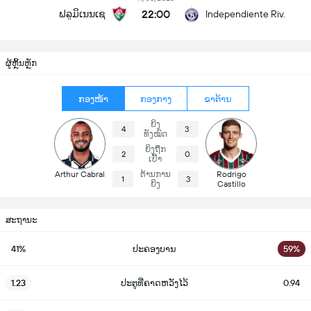
22:00
ຟລູມິເນນເຊ
Independiente Riv.
ຜູ້ຫຼິ້ນຫຼັກ
ກອງໜ້າ
ກອງກາງ
ຂາຕ້ານ
ຍິງ
4
3
ທັງໝົດ
ຍິງຖືກ
2
0
ເປົ້າ
Arthur Cabral
ຕ້ານການ
Rodrigo
1
3
ຍິງ
Castillo
ສະຖານະ
41%
ປະຄອງບານ
59%
1.23
ປະຕູທີ່ຄາດຫວັງໄວ້
0.94