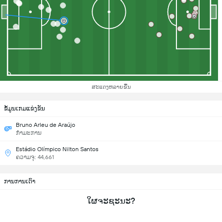
ສະແດງຫລາຍຂື້ນ
ຂ້ໍມູນເກມແຂ່ງຂັນ
Bruno Arleu de Araújo
ກຳມະການ
Estádio Olímpico Nilton Santos
ຄວາມຈຸ: 44,661
ການການເດົາ
ໃຜຈະຊະນະ?