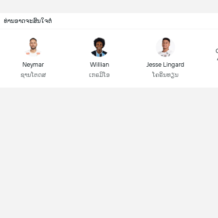
ທ່ານອາດຈະສົນໃຈຕໍ່
Neymar
Willian
Jesse Lingard
ຊານໂຕດສ
ເກຣມິໂອ
ໂຄຣິນທຽນ