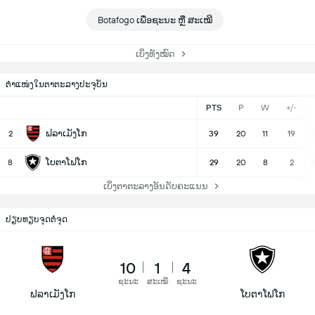
Botafogo ເພື່ອຊະນະ ຫຼື ສະເໝີ
ເບິ່ງທັງໝົດ
ຕຳແໜ່ງໃນຕາຕະລາງປະຈຸບັນ
PTS
P
W
+/-
ຟລາເມັງໂກ
2
39
20
11
19
3
ໂບຕາໂຟໂກ
8
29
20
8
2
3
ເບິ່ງຕາຕະລາງອັນດັບຄະແນນ
ປຽບທຽບຈຸດຕໍ່ຈຸດ
10
1
4
ຊະນະ
ສະເໝີ
ຊະນະ
ຟລາເມັງໂກ
ໂບຕາໂຟໂກ