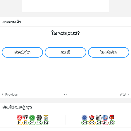
ການການເດົາ
ໃຜຈະຊະນະ?
ຟລາເມັງໂກ
ສະເໝີ
ໂບຕາໂຟໂກ
Previous
ຕໍ່ໄປ
ຟອມທີ່ຜ່ານມາຫຼ້າສຸດ
1
-
1
1
-
1
0
-
4
4
-
2
1
-
2
0
-
1
0
-
0
2
-
1
2
-
1
1
-
3