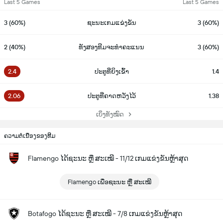
Last 5 Games
Last 5 Games
3 (60%)
ຊະນະເກມແຂ່ງຂັນ
3 (60%)
2 (40%)
ທັງສອງທີມຈະທຳຄະແນນ
3 (60%)
2.4
ປະຕູທີ່ຍິງເຂົ້າ
1.4
2.06
ປະຕູທີ່ຄາດຫວັງໄວ້
1.38
ເບິ່ງທັງໝົດ
ຄວາມຕໍ່ເນື່ອງຂອງທີມ
Flamengo ໄດ້ຊະນະ ຫຼື ສະເໝີ - 11/12 ເກມແຂ່ງຂັນຫຼ້າສຸດ
Flamengo ເພື່ອຊະນະ ຫຼື ສະເໝີ
Botafogo ໄດ້ຊະນະ ຫຼື ສະເໝີ - 7/8 ເກມແຂ່ງຂັນຫຼ້າສຸດ