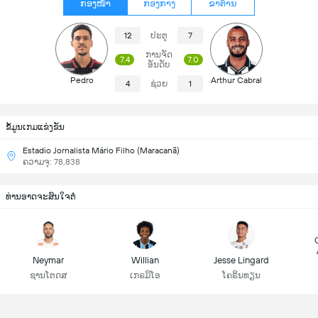
ກອງໜ້າ
ກອງກາງ
ຂາຕ້ານ
12
ປະຕູ
7
ການຈັດ
7.4
7.0
ອັນດັບ
Pedro
Arthur Cabral
4
ຊ່ວຍ
1
ຂ້ໍມູນເກມແຂ່ງຂັນ
Estadio Jornalista Mário Filho (Maracanã)
ຄວາມຈຸ: 78,838
ທ່ານອາດຈະສົນໃຈຕໍ່
Neymar
Willian
Jesse Lingard
ຊານໂຕດສ
ເກຣມິໂອ
ໂຄຣິນທຽນ