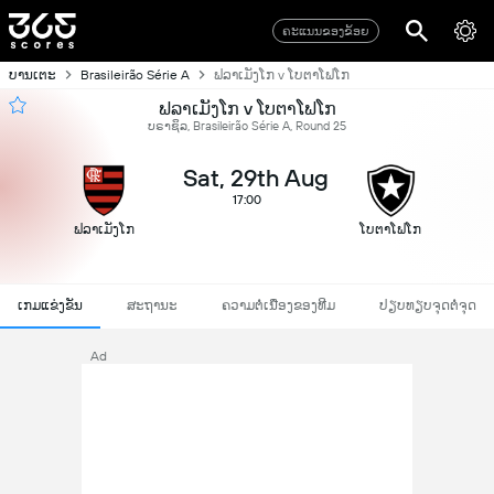
ຄະແນນຂອງຂ້ອຍ
ບານເຕະ
Brasileirão Série A
ຟລາເມັງໂກ v ໂບຕາໂຟໂກ
ຟລາເມັງໂກ v ໂບຕາໂຟໂກ
ບຣາຊິລ, Brasileirão Série A, Round 25
Sat, 29th Aug
17:00
ຟລາເມັງໂກ
ໂບຕາໂຟໂກ
ເກມແຂ່ງຂັນ
ສະຖານະ
ຄວາມຕໍ່ເນື່ອງຂອງທີມ
ປຽບທຽບຈຸດຕໍ່ຈຸດ
Ad