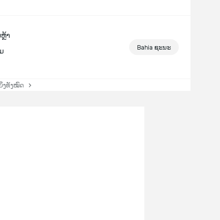
ຫຼ້າ
Bahia ຊະນະ
ກມ
່ງທັງໝົດ