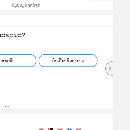
ປຽບທຽບຈຸດຕໍ່ຈຸດ
ຈະຊະນະ?
ສະເໝີ
ອິນເຕີີນາຊິອອງນາລ