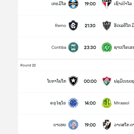
19:00
ເກຣມິໂອ
ເຊົາເປົາໂລ
21:30
Remo
ອັດເລຕິໂກ 
ລວມປະຕູໃນເກມ (2.5)
23:30
Coritiba
ຊາເປໂຄເອ
ຕໍ່າ
ສູງ
Round 22
00:00
ໂບຕາໂຟໂກ
ຟລູມິເນນເຊ
14:00
ຄຣູໄຊໂຣ
Mirassol
19:00
ບາເຮຍ
ວາດສໂກ ດ