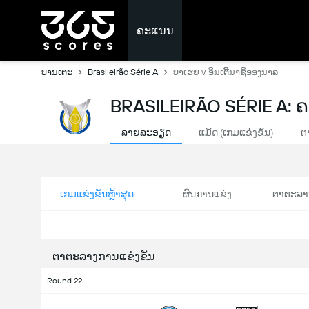
ຄະແນນ
ບານເຕະ
Brasileirão Série A
ບາເຮຍ v ອິນເຕີີນາຊິອອງນາລ
BRASILEIRÃO SÉRIE A:
ລາຍລະອຽດ
ແມັດ (ເກມແຂ່ງຂັນ)
ຕ
ເກມແຂ່ງຂັນຫຼ້າສຸດ
ຜົນການແຂ່ງ
ຕາຕະລາ
ຕາຕະລາງການແຂ່ງຂັນ
Round 22