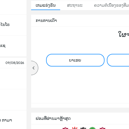
ເກມແຂ່ງຂັນ
ສະຖານະ
ຄວາມຕໍ່ເນື່ອງຂອງທີມ
ການການເດົາ
ມິໄນໂຣ
ໃຜ
ນເຊ
ບາເຮຍ
09/08/2026
ຟອມທີ່ຜ່ານມາຫຼ້າສຸດ
າ ກາມາ