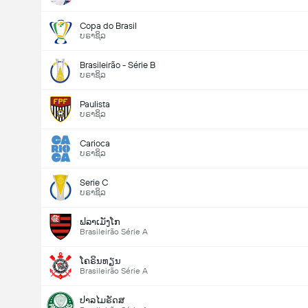
Copa do Brasil
ບຣາຊິລ
Brasileirão - Série B
ບຣາຊິລ
Paulista
ບຣາຊິລ
Carioca
ບຣາຊິລ
Serie C
ບຣາຊິລ
ຟລາເມັງໂກ
Brasileirão Série A
ໂຄຣິນທຽນ
Brasileirão Série A
ປາລໄມຣັດສ