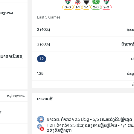
0
-
0
1
-
1
1
-
1
2
-
0
2
-
0
ິອອງນາລ
Last 5 Games
2 (40%)
ຊະນ
3 (60%)
ທັງສອ
ກ ພາຣາເນັນເຊ
1.2
ປະ
1.25
ປະຕູ
ເບິ
15/08/2026
ເທຣນດສ໌
ສ
ບາເຮຍ: ຕ່ຳກວ່າ 2.5 ປະຕູ - 5/5 ເກມແຂ່ງຂັນຫຼ້າສຸດ
H2H: ຕ່ຳກວ່າ 2.5 ປະຕູຂອງການຫຼິ້ນຢູ່ບ້ານ - 4/4 ເກ
ແຂ່ງຂັນຫຼ້າສຸດ
o