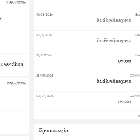
30/07/2026
15/03/2026
Bra
ສ
ອິນເຕີີນາຊິອອງນາລ
08/11/2025
Bra
ອິນເຕີີນາຊິອອງນາລ
22/10/2025
Bra
ບາເຮຍ
ກ ພາຣາເນັນເຊ
28/05/2025
CONMEB
ອິນເຕີີນາຊິອອງນາລ
29/07/2026
03/04/2025
CONMEB
ບາເຮຍ
ເບິ
ຂ້ໍມູນເກມແຂ່ງຂັນ