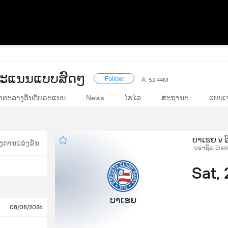
 ຄະແນນແບບສົດໆ
Follow
52.44M
າຕະລາງອັນດັບຄະແນນ
News
ໄຮໄລ
ສະຖານະ
ແບບເຈ
ບາເຮຍ v ອ
ງການແຂ່ງຂັນ
ບຣາຊິລ, Brasi
Sat,
ບາເຮຍ
08/08/2026