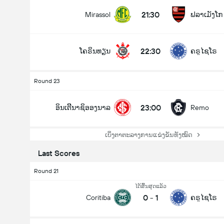
21:30
Mirassol
ຟລາເມັງໂກ
22:30
ໂຄຣິນທຽນ
ຄຣູໄຊໂຣ
Round 23
23:00
ອິນເຕີີນາຊິອອງນາລ
Remo
ເບິ່ງຕາຕະລາງການແຂ່ງຂັນທັງໝົດ
Last Scores
Round 21
ໄດ້ສິ້ນສຸດແລ້ວ
0
-
1
Coritiba
ຄຣູໄຊໂຣ