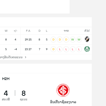
W
+/-
F:A
D
L
ຈາກ
ຕໍ່ໄປ
8
4
29:25
8
5
D
D
D
W
W
5
-4
23:27
7
9
D
L
L
L
L
ລາງອັນດັບຄະແນນ
H2H
4
8
ສະເໝີ
ຊະນະ
ອິນເຕີີນາຊິອອງນາລ