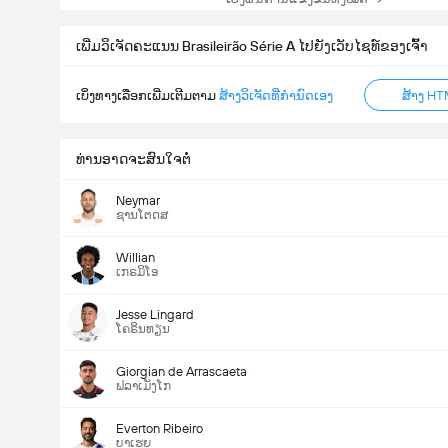
ເພີ່ມວິເຈັດຄະແນນ Brasileirão Série A ໄປຍັງເວັບໄຊທ໌ຂອງເຈົ້າ
ເບິ່ງທາງເລືອກເພີ່ມເຕີມຕາມ
ສ້າງວິເຈັດທີ່ກຳນົດເອງ
ສ້າງ HT
ທ່ານອາດຈະສົນໃຈຕໍ່
Neymar
ຊານໂຕດສ
Willian
ເກຣມິໂອ
Jesse Lingard
ໂຄຣິນທຽນ
Giorgian de Arrascaeta
ຟລາເມັງໂກ
Everton Ribeiro
ບາເຮຍ