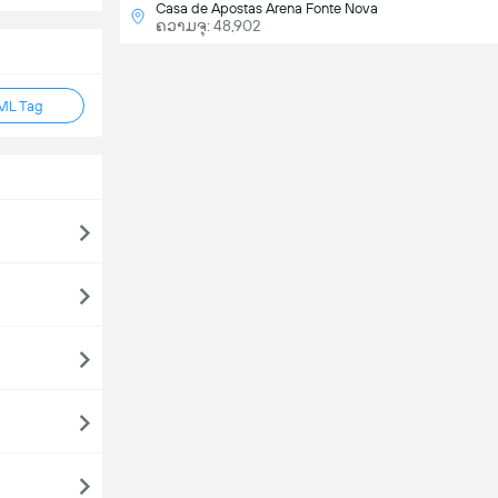
Casa de Apostas Arena Fonte Nova
ຄວາມຈຸ: 48,902
ML Tag