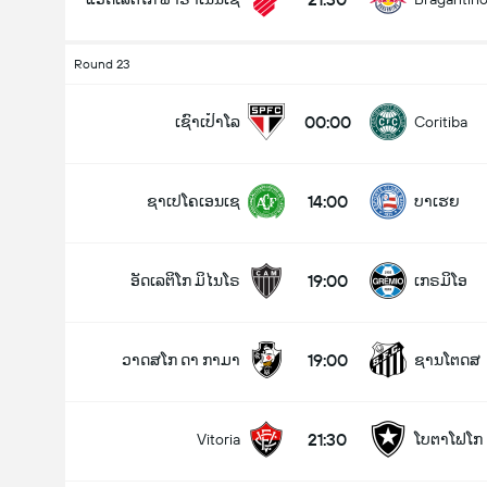
Round 23
00:00
ເຊົາເປົາໂລ
Coritiba
14:00
ຊາເປໂຄເອນເຊ
ບາເຮຍ
19:00
ອັດເລຕິໂກ ມິໄນໂຣ
ເກຣມິໂອ
19:00
ວາດສໂກ ດາ ກາມາ
ຊານໂຕດສ
21:30
Vitoria
ໂບຕາໂຟໂກ