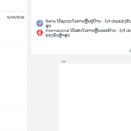
16/08/2026
Bahia ໄດ້ຊະນະໃນການຫຼິ້ນຢູ່ບ້ານ - 3/4 ເກມແຂ່ງຂັນ
ສຸດ
Internacional ໄດ້ເສຍໃນການຫຼິ້ນນອກບ້ານ - 3/4 ເ
ແຂ່ງຂັນຫຼ້າສຸດ
ເບິ
Ad