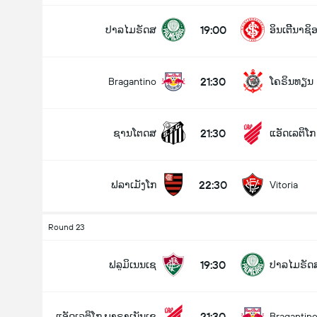
19:00
ປາລໄມຣັດສ
ອິນເຕີີນາຊ
21:30
Bragantino
ໂຄຣິນທຽນ
21:30
ຊານໂຕດສ
ແອັດເລຕິໂ
22:30
ຟລາເມັງໂກ
Vitoria
Round 23
19:30
ຟລູມິເນນເຊ
ປາລໄມຣັດ
21:30
ແອັດເລຕິໂກ ພາຣາເນັນເຊ
Bragantin