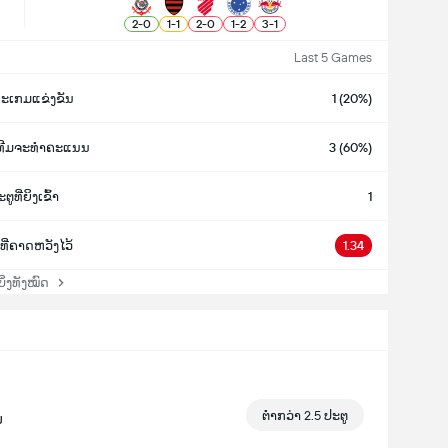
2
-
0
1
-
1
2
-
0
1
-
2
3
-
1
Last 5 Games
ະເກມແຂ່ງຂັນ
1 (20%)
ງທີມຈະທຳຄະແນນ
3 (60%)
ຕູທີ່ຍິງເຂົ້າ
1
ທີ່ຄາດຫວັງໄວ້
1.34
່ງທັງໝົດ
ຕ່ຳກວ່າ 2.5 ປະຕູ
ມ