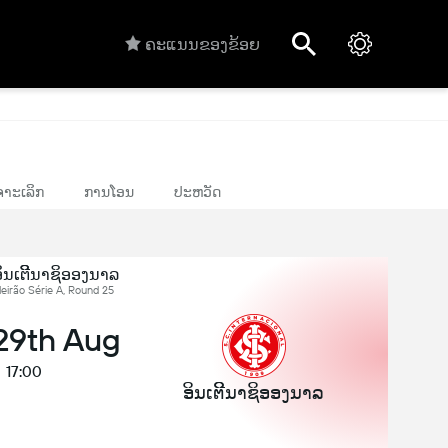
ຄະແນນຂອງຂ້ອຍ
າະເລິກ
ການໂອນ
ປະຫວັດ
ິນເຕີີນາຊິອອງນາລ
leirão Série A, Round 25
 29th Aug
17:00
ອິນເຕີີນາຊິອອງນາລ