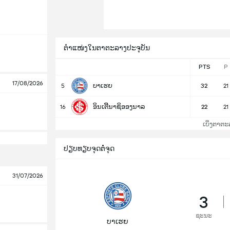
ຕຳແໜ່ງໃນຕາຕະລາງປະຈຸບັນ
PTS
P
17/08/2026
ບາເຮຍ
5
32
21
ອິນເຕີີນາຊິອອງນາລ
16
22
21
ເບິ່ງຕາຕະ
ປຽບທຽບຈຸດຕໍ່ຈຸດ
31/07/2026
3
ຊະນະ
ບາເຮຍ