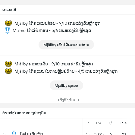
ເທຣນດສ໌
Mjällby ໄດ້ຄະແນນກ່ອນ - 9/10 ເກມແຂ່ງຂັນຫຼ້າສຸດ
Malmo ໄດ້ແຕ້ມກ່ອນ - 5/6 ເກມແຂ່ງຂັນຫຼ້າສຸດ
Mjällby ເພື່ອໄດ້ຄະແນນກ່ອນ
Mjällby ຊະນະແລ້ວ - 9/10 ເກມແຂ່ງຂັນຫຼ້າສຸດ
Mjällby ໄດ້ຊະນະໃນການຫຼິ້ນຢູ່ບ້ານ - 4/5 ເກມແຂ່ງຂັນຫຼ້າສຸດ
Mjällby ຊະນະ
ເບິ່ງທັງໝົດ
ຕຳແໜ່ງໃນຕາຕະລາງປະຈຸບັນ
P
F:A
+/-
PTS
ມັລໂມ ເອັບເອັບ
5
15
30:25
5
23