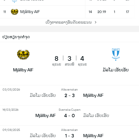
Mjällby AIF
11
14
20:19
1
17
ເບິ່ງຕາຕະລາງອັນດັບຄະແນນ
ປຽບທຽບຈຸດຕໍ່ຈຸດ
8
3
4
ຊະນະ
ສະເໝີ
ຊະນະ
Mjällby AIF
ມັລໂມ ເອັບເອັບ
03/05/2026
Allsvenskan
2 - 3
ມັລໂມ ເອັບເອັບ
Mjällby AIF
14/03/2026
Svenska Cupen
4 - 0
Mjällby AIF
ມັລໂມ ເອັບເອັບ
09/08/2025
Allsvenskan
1 - 3
ມັລໂມ ເອັບເອັບ
Mjällby AIF