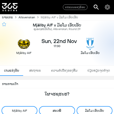
ຄະແນນຂອງຂ້ອຍ
ບານເຕະ
Allsvenskan
Mjällby AIF v ມັລໂມ ເອັບເອັບ
Mjällby AIF v ມັລໂມ ເອັບເອັບ
ຊູເອດ(ສະວີເດັນ), Allsvenskan, Round 29
Sun, 22nd Nov
17:00
Mjällby AIF
ມັລໂມ ເອັບເອັບ
ເກມແຂ່ງຂັນ
ສະຖານະ
ຄວາມຕໍ່ເນື່ອງຂອງທີມ
ປຽບທຽບຈຸດຕໍ່ຈຸດ
ການການເດົາ
ໃຜຈະຊະນະ?
Mjällby AIF
ສະເໝີ
ມັລໂມ ເອັບເອັບ