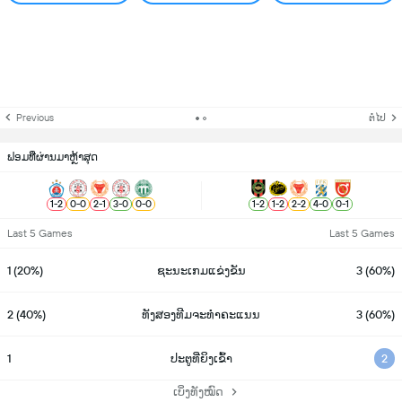
Previous
ຕໍ່ໄປ
ຟອມທີ່ຜ່ານມາຫຼ້າສຸດ
1
-
2
0
-
0
2
-
1
3
-
0
0
-
0
1
-
2
1
-
2
2
-
2
4
-
0
0
-
1
Last 5 Games
Last 5 Games
1 (20%)
ຊະນະເກມແຂ່ງຂັນ
3 (60%)
2 (40%)
ທັງສອງທີມຈະທຳຄະແນນ
3 (60%)
1
ປະຕູທີ່ຍິງເຂົ້າ
2
ເບິ່ງທັງໝົດ