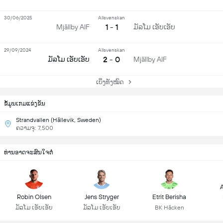
30/06/2025
Allsvenskan
1 - 1
Mjällby AIF
ມັລໂມ ເອັບເອັບ
29/09/2024
Allsvenskan
2 - 0
ມັລໂມ ເອັບເອັບ
Mjällby AIF
ເບິ່ງທັງໝົດ
ຂ້ໍມູນເກມແຂ່ງຂັນ
Strandvallen (Hällevik, Sweden)
ຄວາມຈຸ: 7,500
ທ່ານອາດຈະສົນໃຈຕໍ່
A
Robin Olsen
Jens Stryger
Etrit Berisha
ມັລໂມ ເອັບເອັບ
ມັລໂມ ເອັບເອັບ
BK Häcken