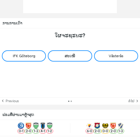
ການການເດົາ
ໃຜຈະຊະນະ?
IFK Göteborg
ສະເໝີ
Västerås
Previous
ຕໍ່ໄປ
ຟອມທີ່ຜ່ານມາຫຼ້າສຸດ
0
-
1
2
-
0
1
-
3
4
-
1
1
-
2
6
-
0
2
-
0
0
-
0
2
-
0
1
-
3