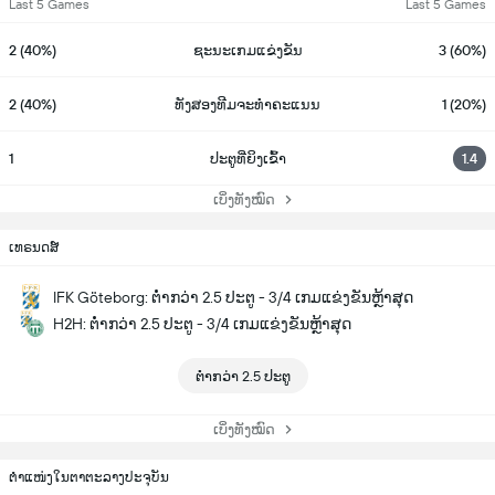
Last 5 Games
Last 5 Games
2 (40%)
ຊະນະເກມແຂ່ງຂັນ
3 (60%)
2 (40%)
ທັງສອງທີມຈະທຳຄະແນນ
1 (20%)
1
ປະຕູທີ່ຍິງເຂົ້າ
1.4
ເບິ່ງທັງໝົດ
ເທຣນດສ໌
IFK Göteborg: ຕ່ຳກວ່າ 2.5 ປະຕູ - 3/4 ເກມແຂ່ງຂັນຫຼ້າສຸດ
H2H: ຕ່ຳກວ່າ 2.5 ປະຕູ - 3/4 ເກມແຂ່ງຂັນຫຼ້າສຸດ
ຕ່ຳກວ່າ 2.5 ປະຕູ
ເບິ່ງທັງໝົດ
ຕຳແໜ່ງໃນຕາຕະລາງປະຈຸບັນ