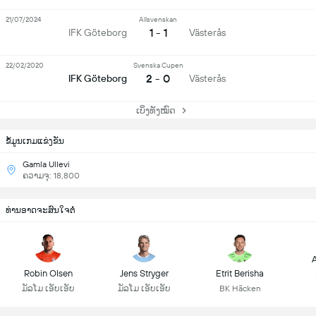
21/07/2024
Allsvenskan
1 - 1
IFK Göteborg
Västerås
22/02/2020
Svenska Cupen
2 - 0
IFK Göteborg
Västerås
ເບິ່ງທັງໝົດ
ຂ້ໍມູນເກມແຂ່ງຂັນ
Gamla Ullevi
ຄວາມຈຸ: 18,800
ທ່ານອາດຈະສົນໃຈຕໍ່
A
Robin Olsen
Jens Stryger
Etrit Berisha
ມັລໂມ ເອັບເອັບ
ມັລໂມ ເອັບເອັບ
BK Häcken