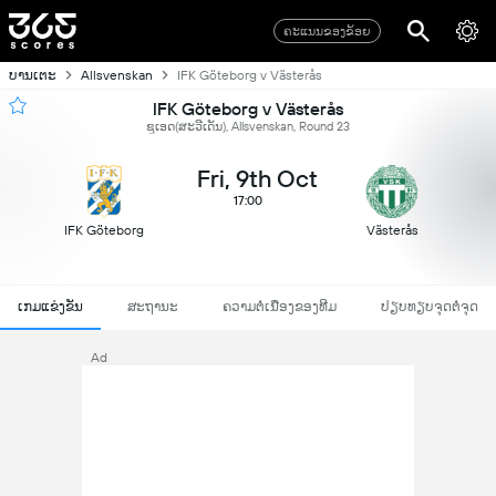
ຄະແນນຂອງຂ້ອຍ
ບານເຕະ
Allsvenskan
IFK Göteborg v Västerås
IFK Göteborg v Västerås
ຊູເອດ(ສະວີເດັນ), Allsvenskan, Round 23
Fri, 9th Oct
17:00
IFK Göteborg
Västerås
ເກມແຂ່ງຂັນ
ສະຖານະ
ຄວາມຕໍ່ເນື່ອງຂອງທີມ
ປຽບທຽບຈຸດຕໍ່ຈຸດ
Ad