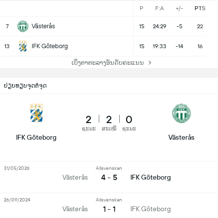
P
F:A
+/-
PTS
Västerås
7
15
24:29
-5
22
IFK Göteborg
13
15
19:33
-14
16
ເບິ່ງຕາຕະລາງອັນດັບຄະແນນ
ປຽບທຽບຈຸດຕໍ່ຈຸດ
2
2
0
ຊະນະ
ສະເໝີ
ຊະນະ
IFK Göteborg
Västerås
31/05/2026
Allsvenskan
4 - 5
Västerås
IFK Göteborg
26/09/2024
Allsvenskan
1 - 1
Västerås
IFK Göteborg