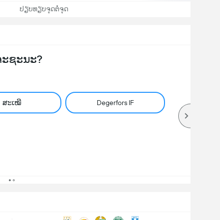
ປຽບທຽບຈຸດຕໍ່ຈຸດ
ຈະຊະນະ?
ສະເໝີ
Degerfors IF