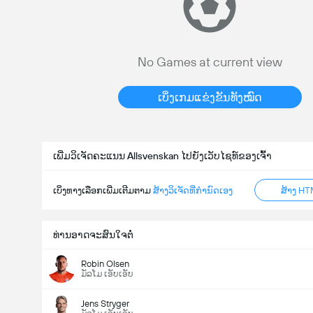
No Games at current view
ລວມປະຕູໃນເກມ (2.5)
ເບິ່ງເກມແຂ່ງຂັນທັງໝົດ
ຕໍ່າ
ສູງ
ເພີ່ມວິເຈັດຄະແນນ Allsvenskan ໄປຍັງເວັບໄຊທ໌ຂອງເຈົ້າ
ເບິ່ງທາງເລືອກເພີ່ມເຕີມຕາມ
ສ້າງວິເຈັດທີ່ກຳນົດເອງ
ສ້າງ HT
ທ່ານອາດຈະສົນໃຈຕໍ່
Robin Olsen
ມັລໂມ ເອັບເອັບ
Jens Stryger