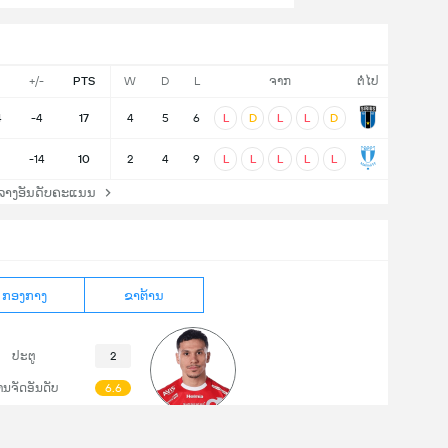
+/-
PTS
W
D
L
ຈາກ
ຕໍ່ໄປ
4
-4
17
4
5
6
L
D
L
L
D
-14
10
2
4
9
L
L
L
L
L
ລາງອັນດັບຄະແນນ
ກອງກາງ
ຂາຕ້ານ
ປະຕູ
2
ານຈັດອັນດັບ
6.6
ຊ່ວຍ
0
Arman Taranis