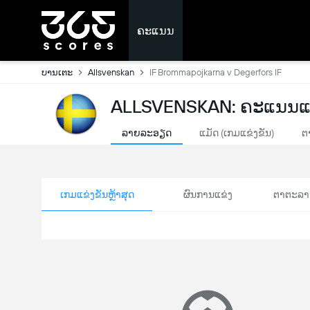
ຄະແນນ
ບານເຕະ
Allsvenskan
IF Brommapojkarna v Degerfors IF
ALLSVENSKAN: ຄະແນນແ
ລາຍລະອຽດ
ແມັດ (ເກມແຂ່ງຂັນ)
ຕ
ເກມແຂ່ງຂັນຫຼ້າສຸດ
ຜົນການແຂ່ງ
ຕາຕະລາ