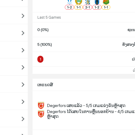
1
-
2
1
-
1
2
-
1
1
-
2
1
-
1
Last 5 Games
0 (0%)
ຊະນ
5 (100%)
ທັງສອ
1
ປະ
ເບິ
ເທຣນດສ໌
Degerfors ເສຍແລ້ວ - 5/5 ເກມແຂ່ງຂັນຫຼ້າສຸດ
Degerfors ໄດ້ເສຍໃນການຫຼິ້ນນອກບ້ານ - 4/5 ເກມແ
ຫຼ້າສຸດ