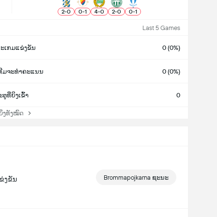
2
-
0
0
-
1
4
-
0
2
-
0
0
-
1
Last 5 Games
ະເກມແຂ່ງຂັນ
0 (0%)
ງທີມຈະທຳຄະແນນ
0 (0%)
ຕູທີ່ຍິງເຂົ້າ
0
່ງທັງໝົດ
Brommapojkarna ຊະນະ
ຂ່ງຂັນ