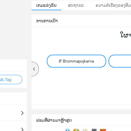
ເກມແຂ່ງຂັນ
ສະຖານະ
ຄວາມຕໍ່ເນື່ອງຂອງທີມ
ການການເດົາ
ໃຜ
IF Brommapojkarna
ML Tag
ຟອມທີ່ຜ່ານມາຫຼ້າສຸດ