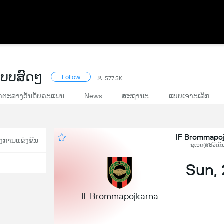
ບບສົດໆ
Follow
577.5K
າຕະລາງອັນດັບຄະແນນ
News
ສະຖານະ
ແບບເຈາະເລິກ
IF Brommapoj
ງການແຂ່ງຂັນ
ຊູເອດ(ສະວີເດັ
Sun,
IF Brommapojkarna