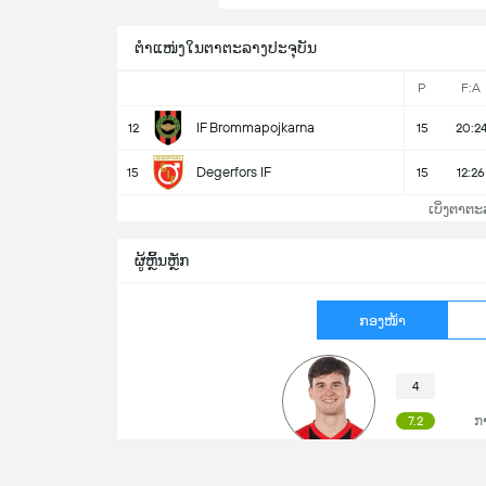
ຕຳແໜ່ງໃນຕາຕະລາງປະຈຸບັນ
P
F:A
IF Brommapojkarna
12
15
20:2
Degerfors IF
15
15
12:26
ເບິ່ງຕາຕະ
ຜູ້ຫຼິ້ນຫຼັກ
ກອງໜ້າ
4
7.2
ກ
Mads Hansen
5