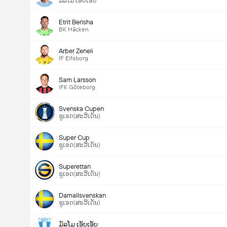
ມັລໂມ ເອັບເອັບ
Etrit Berisha
BK Häcken
Arber Zeneli
IF Elfsborg
Sam Larsson
IFK Göteborg
Svenska Cupen
ຊູເອດ(ສະວີເດັນ)
Super Cup
ຊູເອດ(ສະວີເດັນ)
Superettan
ຊູເອດ(ສະວີເດັນ)
Damallsvenskan
ຊູເອດ(ສະວີເດັນ)
ມັລໂມ ເອັບເອັບ