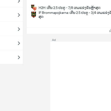
H2H: ເກີນ 2.5 ປະຕູ - 7/8 ເກມແຂ່ງຂັນຫຼ້າສຸດ
IF Brommapojkarna: ເກີນ 2.5 ປະຕູ - 3/4 ເກມແຂ່ງຂ
ສຸດ
ເບິ
Ad