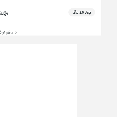
ເກີນ 2.5 ປະຕູ
ັນຫຼ້າ
່ງທັງໝົດ