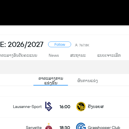
E: 2026/2027
Follow
767.8K
າຕະລາງອັນດັບຄະແນນ
News
ສະຖານະ
ແບບເຈາະເລິກ
ຕາຕະລາງການ
ຜົນການແຂ່ງ
ແຂ່ງຂັນ
16:00
Lausanne-Sport
ຢັງບອຍສ
18:30
Servette
Grasshopper Club