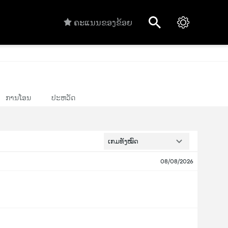
ຄະແນນຂອງຂ້ອຍ
ການໂອນ
ປະຫວັດ
ເກມທັງໝົດ
08/08/2026