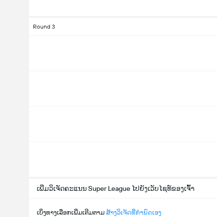
Round 3
ເພີ່ມວິເຈັດຄະແນນ Super League ໄປຍັງເວັບໄຊທ໌ຂອງເຈົ້າ
ເບິ່ງທາງເລືອກເພີ່ມເຕີມຕາມ
ສ້າງວິເຈັດທີ່ກຳນົດເອງ