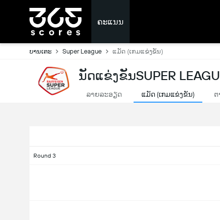
ຄະແນນ
ບານເຕະ
Super League
ແມັດ (ເກມແຂ່ງຂັນ)
ນັດແຂ່ງຂັນSUPER LEAGU
ລາຍລະອຽດ
ແມັດ (ເກມແຂ່ງຂັນ)
ຕ
Round 3