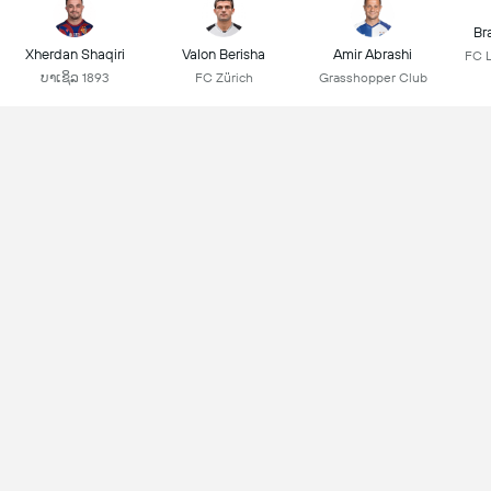
Br
Xherdan Shaqiri
Valon Berisha
Amir Abrashi
FC 
ບາເຊິລ 1893
FC Zürich
Grasshopper Club