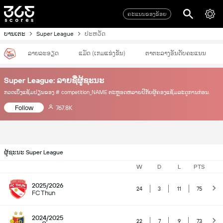
ຄະແນນຂອງຂ້ອຍ
ບານເຕະ
Super League
ປະຫວັດ
ລາຍລະອຽດ
ແມັດ (ເກມແຂ່ງຂັນ)
ຕາຕະລາງອັນດັບຄະແນນ
Super League: ລາຍຊື່ຜູ້ຊະນະ
ກວດເບິ່ງແຊ້ມປຽນຂອງ # competition_NAME ຕະຫຼອດຫລາຍປີກັບຜູ້ຄອງແຊ້ມລະດູການກ່ອນ.
Follow
767.8K
ຜູ້ຊະນະ Super League
W
D
L
PTS
2025/2026
24
3
11
75
FC Thun
2024/2025
22
7
9
73