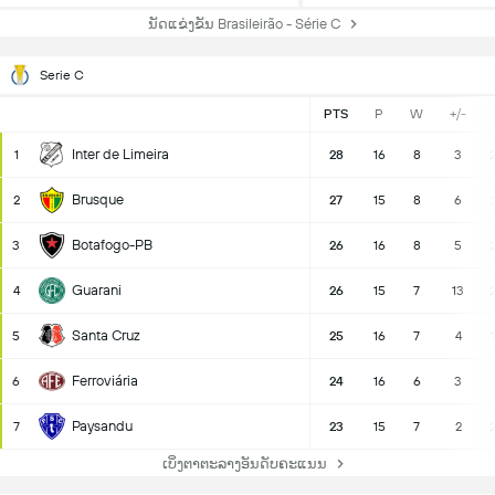
ນັດແຂ່ງຂັນ Brasileirão - Série C
Serie C
PTS
P
W
+/-
Inter de Limeira
1
28
16
8
3
2
Brusque
2
27
15
8
6
Botafogo-PB
3
26
16
8
5
2
Guarani
4
26
15
7
13
2
Santa Cruz
5
25
16
7
4
Ferroviária
6
24
16
6
3
Paysandu
7
23
15
7
2
ເບິ່ງຕາຕະລາງອັນດັບຄະແນນ