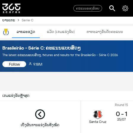
ຄະແນນຂອງຂ້ອຍ
ບານເຕະ
Serie C
ລາຍລະອຽດ
ແມັດ (ເກມແຂ່ງຂັນ)
ຕາຕະລາງອັນດັບຄະແນນ
Brasileirão - Série C: ຄະແນນແບບສົດໆ
The latest ຄະແນນແບບສົດໆ, fixtures and results for the Brasileirão - Série C 2026
Follow
9.18M
ເກມແຂ່ງຂັນຫຼ້າສຸດ
Round 15
0
-
1
25/07
Santa Cruz
ເບິ່ງຜົນການແຂ່ງຂັນທັງໝົດ