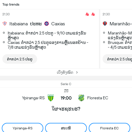
Top trends
21:30
21:30
Itabaiana
ປະທະ
Caxias
Maranhão
Itabaiana: ຕ່ຳກວ່າ 2.5 ປະຕູ - 9/10 ເກມແຂ່ງຂັນ
Maranhão-MA:
ຫຼ້າສຸດ
ແຂ່ງຂັນຫຼ້າສຸ
Caxias: ຕ່ຳກວ່າ 2.5 ປະຕູຂອງການຫຼິ້ນນອກບ້ານ -
Brusque: ຕ່ຳ
7/8 ເກມແຂ່ງຂັນຫຼ້າສຸດ
- 4/5 ເກມແຂ່ງ
ຕ່ຳກວ່າ 2.5 ປະຕູ
ຕ່ຳກວ່າ 2.5 ປະຕ
ເບິ່ງທັງໝົດ
Serie C
ມື້ນີ້
19:00
Ypiranga-RS
Floresta EC
ໃຜຈະຊະນະ?
Ypiranga-RS
ສະເໝີ
Floresta EC