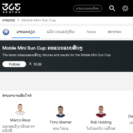
ຄະແນນຂອງຂ້ອຍ
ບານເຕະ
Mobile Mini Sun Cup
ລາຍລະອຽດ
ແມັດ (ເກມແຂ່ງຂັນ)
News
ສະຖານະ
Mobile Mini Sun Cup: ຄະແນນແບບສົດໆ
The latest ຄະແນນແບບສົດໆ, fixtures and results for the Mobile Mini Sun Cup
Follow
74.8K
ທ່ານອາດຈະສົນໃຈຕໍ່
De
Marco Reus
Timo Werner
Rob Holding
ເ
ລອດສແອັງເຈລິດສ ກາ
ຊານ ໂຮເຊ
ໂຄໂລຣາໂດ ເຣປິດສ
ແລັກຊີ