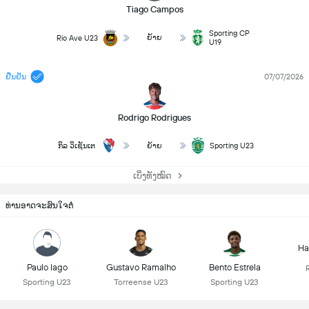
Tiago Campos
Sporting CP
ຍ້າຍ
Rio Ave U23
U19
ຢືນຢັນ
07/07/2026
Rodrigo Rodrigues
ກິລ ວິເຊັນເຕ
ຍ້າຍ
Sporting U23
ເບິ່ງທັງໝົດ
ທ່ານອາດຈະສົນໃຈຕໍ່
Ha
Paulo Iago
Gustavo Ramalho
Bento Estrela
Sporting U23
Torreense U23
Sporting U23