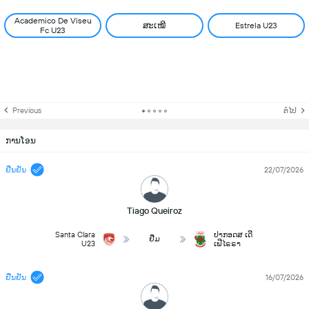
Academico De Viseu
ສະເໝີ
Estrela U23
Fc U23
Previous
ຕໍ່ໄປ
ການໂອນ
ຢືນຢັນ
22/07/2026
Tiago Queiroz
Santa Clara
ປາກອດສ ເດີ
ຢືມ
U23
ເຟີໄຣຣາ
ຢືນຢັນ
16/07/2026