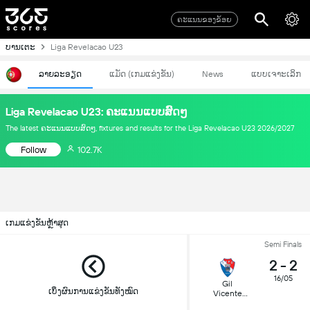
ຄະແນນຂອງຂ້ອຍ
ບານເຕະ
Liga Revelacao U23
ລາຍລະອຽດ
ແມັດ (ເກມແຂ່ງຂັນ)
News
ແບບເຈາະເລິກ
Liga Revelacao U23: ຄະແນນແບບສົດໆ
The latest ຄະແນນແບບສົດໆ, fixtures and results for the Liga Revelacao U23 2026/2027
Follow
102.7K
ເກມແຂ່ງຂັນຫຼ້າສຸດ
Semi Finals
2
-
2
16/05
Gil
ເບິ່ງຜົນການແຂ່ງຂັນທັງໝົດ
Vicente
U23