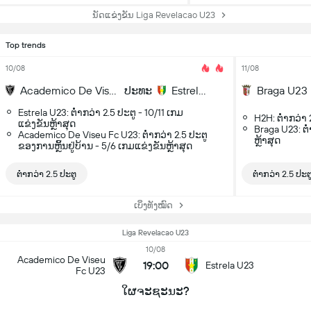
ນັດແຂ່ງຂັນ Liga Revelacao U23
Top trends
10/08
11/08
Academico De Viseu Fc U23
ປະທະ
Estrela U23
Braga U23
Estrela U23: ຕ່ຳກວ່າ 2.5 ປະຕູ - 10/11 ເກມ
H2H: ຕ່ຳກວ່າ 
ແຂ່ງຂັນຫຼ້າສຸດ
Braga U23: ຕ່
Academico De Viseu Fc U23: ຕ່ຳກວ່າ 2.5 ປະຕູ
ຫຼ້າສຸດ
ຂອງການຫຼິ້ນຢູ່ບ້ານ - 5/6 ເກມແຂ່ງຂັນຫຼ້າສຸດ
ຕ່ຳກວ່າ 2.5 ປະຕູ
ຕ່ຳກວ່າ 2.5 ປະຕ
ເບິ່ງທັງໝົດ
Liga Revelacao U23
10/08
Academico De Viseu
19:00
Estrela U23
Fc U23
ໃຜຈະຊະນະ?