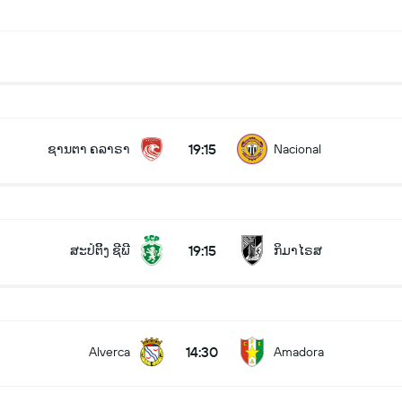
19:15
ຊານຕາ ຄລາຣາ
Nacional
19:15
ສະປໍຕິິງ ຊີພີ
ກິມາໄຣສ
14:30
Alverca
Amadora