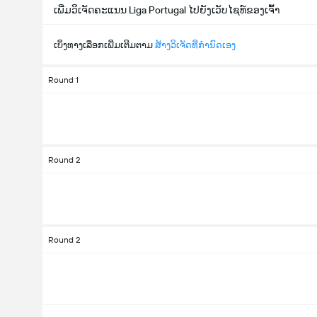
ເພີ່ມວິເຈັດຄະແນນ Liga Portugal ໄປຍັງເວັບໄຊທ໌ຂອງເຈົ້າ
ເບິ່ງທາງເລືອກເພີ່ມເຕີມຕາມ
ສ້າງວິເຈັດທີ່ກຳນົດເອງ
Round 1
Round 2
Round 2