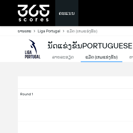
ຄະແນນ
ບານເຕະ
Liga Portugal
ແມັດ (ເກມແຂ່ງຂັນ)
ນັດແຂ່ງຂັນPORTUGUESE 
ລາຍລະອຽດ
ແມັດ (ເກມແຂ່ງຂັນ)
ຕ
Round 1