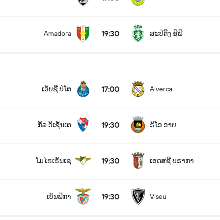
19:30
Amadora
ສະປໍຕິິງ ຊີພີ
17:00
ເອັບຊີ ປໍໂຕ
Alverca
19:30
ກິລ ວິເຊັນເຕ
ຣິໂອ ອາບ
19:30
ໂມໄຣເຣັນເຊ
ເອດສຊີ ບຣາກາ
19:30
ເບັນຟິກາ
Viseu