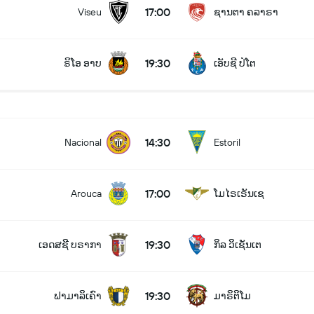
17:00
Viseu
ຊານຕາ ຄລາຣາ
19:30
ຣິໂອ ອາບ
ເອັບຊີ ປໍໂຕ
14:30
Nacional
Estoril
17:00
Arouca
ໂມໄຣເຣັນເຊ
19:30
ເອດສຊີ ບຣາກາ
ກິລ ວິເຊັນເຕ
19:30
ຟາມາລິເຄົາ
ມາຣິຕິໂມ