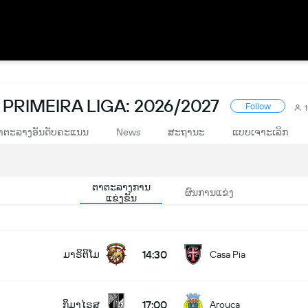
PRIMEIRA LIGA: 2026/2027
Follow
າຕະລາງອັນດັບຄະແນນ
News
ສະຖານະ
ແບບເຈາະເລິກ
ຕາຕະລາງການ
ຜົນການແຂ່ງ
ແຂ່ງຂັນ
14:30
ມາຣິຕິໂມ
Casa Pia
17:00
ກິມາໄຣສ
Arouca