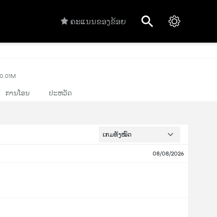
ຄະແນນຂອງຂ້ອຍ
10.01M
ການໂອນ
ປະຫວັດ
ເກມທັງໝົດ
08/08/2026