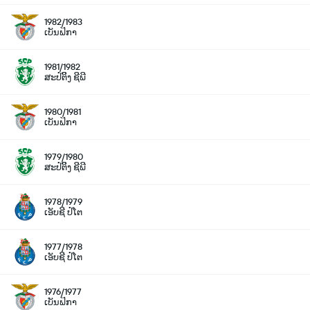
1982/1983
ເບັນຟິກາ
1981/1982
ສະປໍຕິິງ ຊີພີ
1980/1981
ເບັນຟິກາ
1979/1980
ສະປໍຕິິງ ຊີພີ
1978/1979
ເອັບຊີ ປໍໂຕ
1977/1978
ເອັບຊີ ປໍໂຕ
1976/1977
ເບັນຟິກາ