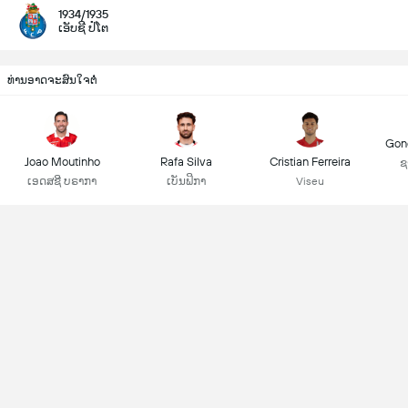
1934/1935
ເອັບຊີ ປໍໂຕ
ທ່ານອາດຈະສົນໃຈຕໍ່
Gonç
Joao Moutinho
Rafa Silva
Cristian Ferreira
ຊ
ເອດສຊີ ບຣາກາ
ເບັນຟິກາ
Viseu