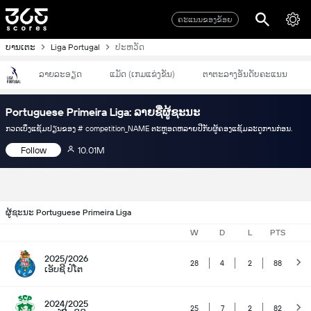
ຄະແນນຂອງຂ້ອຍ
ບານເຕະ
Liga Portugal
ປະຫວັດ
ລາຍລະອຽດ
ແມັດ (ເກມແຂ່ງຂັນ)
ຕາຕະລາງອັນດັບຄະແນນ
Portuguese Primeira Liga: ລາຍຊື່ຜູ້ຊະນະ
ກວດເບິ່ງແຊ້ມປຽນຂອງ # competition_NAME ຕະຫຼອດຫລາຍປີກັບຜູ້ຄອງແຊ້ມລະດູການກ່ອນ.
Follow
10.01M
ຜູ້ຊະນະ Portuguese Primeira Liga
W
D
L
PTS
2025/2026
28
4
2
88
ເອັບຊີ ປໍໂຕ
2024/2025
25
7
2
82