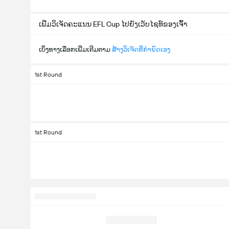
ເພີ່ມວິເຈັດຄະແນນ EFL Cup ໄປຍັງເວັບໄຊທ໌ຂອງເຈົ້າ
ເບິ່ງທາງເລືອກເພີ່ມເຕີມຕາມ
ສ້າງວິເຈັດທີ່ກຳນົດເອງ
1st Round
1st Round