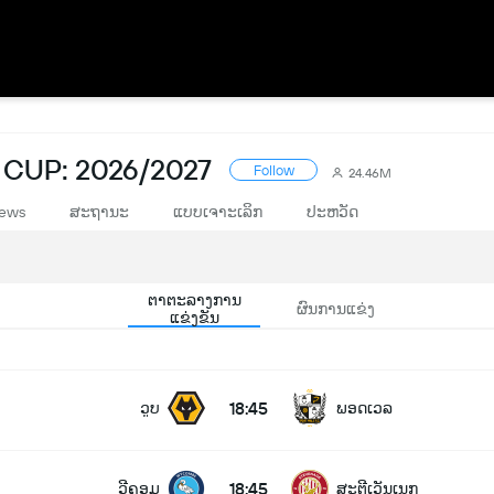
 CUP: 2026/2027
Follow
24.46M
ews
ສະຖານະ
ແບບເຈາະເລິກ
ປະຫວັດ
ຕາຕະລາງການ
ຜົນການແຂ່ງ
ແຂ່ງຂັນ
18:45
ວູບ
ພອດເວລ
18:45
ວີຄອມ
ສະຕີເວັນເນກ