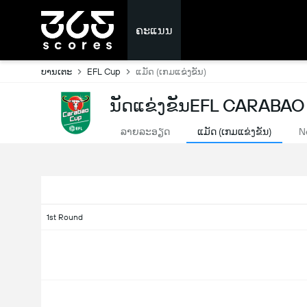
ຄະແນນ
ບານເຕະ
EFL Cup
ແມັດ (ເກມແຂ່ງຂັນ)
ນັດແຂ່ງຂັນEFL CARABAO
ລາຍລະອຽດ
ແມັດ (ເກມແຂ່ງຂັນ)
N
1st Round