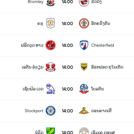
14:00
Bromley
ຣີດດິງ
14:00
ຄຣູ
ອັກຄຣິງຕັນ
14:00
ຟລີດວູດ ທາວ
Chesterfield
14:00
ເລຕັນ ອໍຣຽນ
ອັອກຟອດ ຢູໄນເຕັດ
14:00
ເຊັບຟິລ ເວດ
ໂບລຕັນ
14:00
Stockport
ດອນຄາດເຕີ
14:00
ນໍຣິດ
ເອັມເຄ ດອນສ