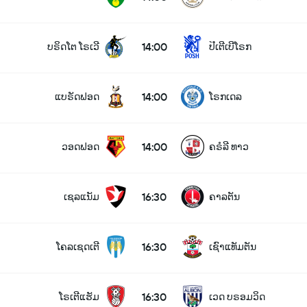
14:00
ບຣິດໂຕ ໂຣເວີ
ປີເຕີເບີໂຣກ
14:00
ແບຣັດຟອດ
ໂຣກເດລ
14:00
ວອດຟອດ
ຄຣໍລີ ທາວ
16:30
ເຊລແນັມ
ຄາລຕັນ
16:30
ໂຄລເຊດເຕີ
ເຊົາແທັມຕັນ
16:30
ໂຣເຕີແຮັມ
ເວດ ບຣອມວິດ