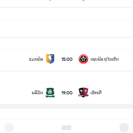
15:00
ແມນຟິລ
ເຊບຟິລ ຢູໄນເຕັດ
19:00
ພລີມັດ
ເອັກເຕີ