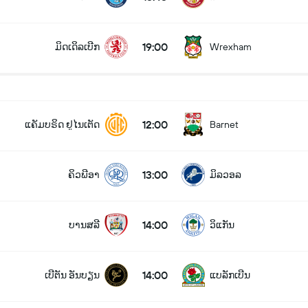
19:00
ມິດເດິລເບີກ
Wrexham
12:00
ແຄັມບຣິດ ຢູໄນເຕັດ
Barnet
13:00
ຄິວພີອາ
ມິລວອລ
14:00
ບານສລີ
ວິແກັນ
14:00
ເບີຕັນ ອັນບຽນ
ແບລັກເບີນ