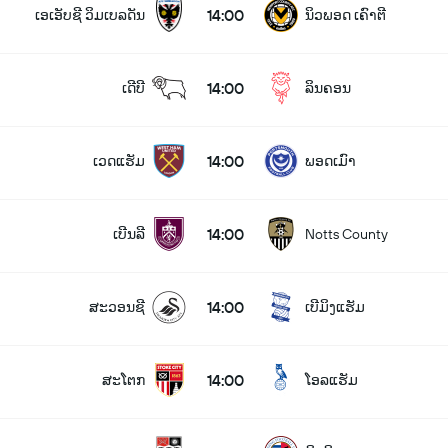
14:00
ເອເອັບຊີ ວິມເບລດັນ
ນິວພອດ ເຄົາຕີ
14:00
ເດີບີ
ລິນຄອນ
14:00
ເວດແຮັມ
ພອດເມົາ
14:00
ເບີນລີ
Notts County
14:00
ສະວອນຊີ
ເບີມິງແຮັມ
14:00
ສະໂຕກ
ໂອລແຮັມ