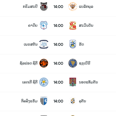
14:00
ກຣິມສະບີ
ແບລັກພູລ
14:00
ຄາດິບ
ສະວິນດັນ
14:00
ເພຣສຕັນ
ຮັດ
14:00
ຊັລຟອດ ຊິຕີ
ຊຣູເບີຣີ
14:00
ເລດເຕີ ຊິຕີ
ນອດແທັມຕັນ
14:00
ກິລລິງແຮັມ
ລູຕັນ