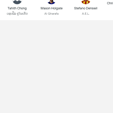
Chri
Tahith Chong
Mason Holgate
Stefano Denswil
ເຊບຟິລ ຢູໄນເຕັດ
Al Gharafa
A.E.L.