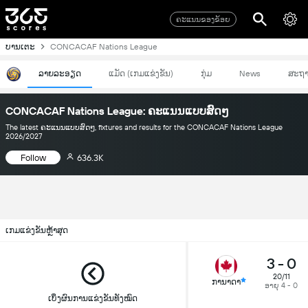
ຄະແນນຂອງຂ້ອຍ
ບານເຕະ
CONCACAF Nations League
ລາຍລະອຽດ
ແມັດ (ເກມແຂ່ງຂັນ)
ກຸ່ມ
News
ສະຖ
CONCACAF Nations League: ຄະແນນແບບສົດໆ
The latest ຄະແນນແບບສົດໆ, fixtures and results for the CONCACAF Nations League
2026/2027
Follow
636.3K
ເກມແຂ່ງຂັນຫຼ້າສຸດ
3
-
0
20/11
ການາດາ
ອາຍຸ 4 - 0
ເບິ່ງຜົນການແຂ່ງຂັນທັງໝົດ