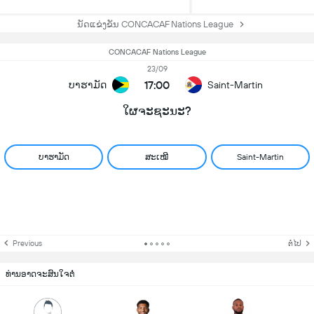
ນັດແຂ່ງຂັນ CONCACAF Nations League
CONCACAF Nations League
23/09
17:00
ບາຮາມັດ
Saint-Martin
ໃຜຈະຊະນະ?
ບາຮາມັດ
ສະເໝີ
Saint-Martin
Previous
ຕໍ່ໄປ
ທ່ານອາດຈະສົນໃຈຕໍ່