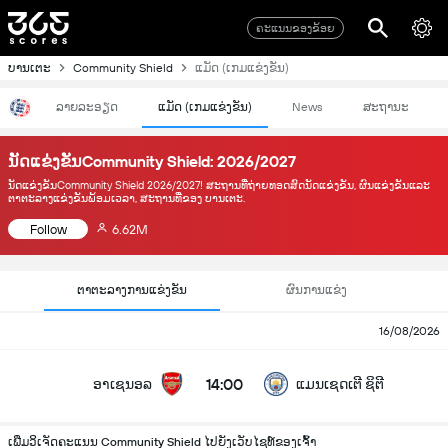
ຄະແນນຂອງຂ້ອຍ
ບານເຕະ
Community Shield
ແມັດ (ເກມແຂ່ງຂັນ)
ລາຍລະອຽດ
ແມັດ (ເກມແຂ່ງຂັນ)
News
ສະຖານະ
ນັດແຂ່ງຂັນCommunity Shield: 2026/2027
ນັດແຂ່ງຂັນCommunity Shield 2026/2027! ສະຖານທີ່ຖ່າຍທອດສົດນັດແຂ່ງຂັນ, ຜົນແຂ່ງຂັນແລະ
ຕາຕະລາງແຂ່ງຂັນພ້ອມເວລາ, ສະຖານທີ່ຂອງ ບານເຕະ.
Follow
6.62M
ຕາຕະລາງການແຂ່ງຂັນ
ຜົນການແຂ່ງ
16/08/2026
14:00
ອາເຊນອລ
ແມນເຊດເຕີ ຊິຕີ
ເພີ່ມວິເຈັດຄະແນນ Community Shield ໄປຍັງເວັບໄຊທ໌ຂອງເຈົ້າ