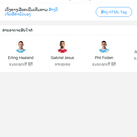
ເບິ່ງທາງເລືອກເພີ່ມເຕີມຕາມ
ສ້າງວິ
ສ້າງ HTML Tag
ເຈັດທີ່ກຳນົດເອງ
ທ່ານອາດຈະສົນໃຈຕໍ່
J
Erling Haaland
Gabriel Jesus
Phil Foden
ແ
ແມນເຊດເຕີ ຊິຕີ
ອາເຊນອລ
ແມນເຊດເຕີ ຊິຕີ