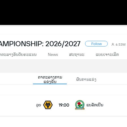
AMPIONSHIP: 2026/2027
Follow
6.53M
າຕະລາງອັນດັບຄະແນນ
News
ສະຖານະ
ແບບເຈາະເລິກ
ຕາຕະລາງການ
ຜົນການແຂ່ງ
ແຂ່ງຂັນ
19:00
ວູບ
ແບລັກເບີນ