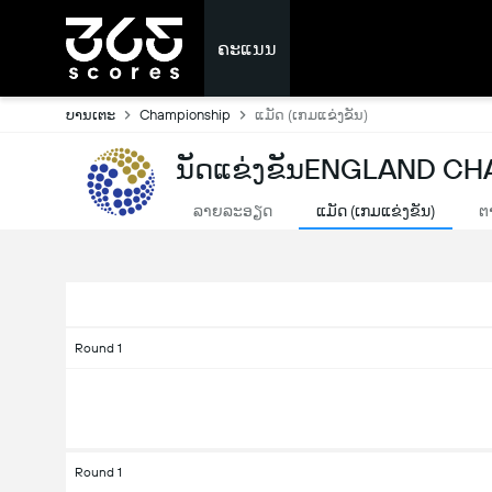
ຄະແນນ
ບານເຕະ
Championship
ແມັດ (ເກມແຂ່ງຂັນ)
ນັດແຂ່ງຂັນENGLAND CH
ລາຍລະອຽດ
ແມັດ (ເກມແຂ່ງຂັນ)
ຕ
Round 1
Round 1