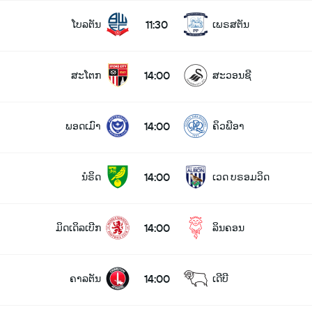
11:30
ໂບລຕັນ
ເພຣສຕັນ
14:00
ສະໂຕກ
ສະວອນຊີ
14:00
ພອດເມົາ
ຄິວພີອາ
14:00
ນໍຣິດ
ເວດ ບຣອມວິດ
14:00
ມິດເດິລເບີກ
ລິນຄອນ
14:00
ຄາລຕັນ
ເດີບີ