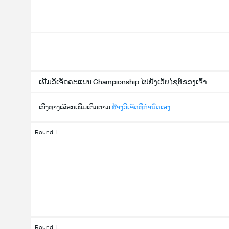
ເພີ່ມວິເຈັດຄະແນນ Championship ໄປຍັງເວັບໄຊທ໌ຂອງເຈົ້າ
ເບິ່ງທາງເລືອກເພີ່ມເຕີມຕາມ
ສ້າງວິເຈັດທີ່ກຳນົດເອງ
Round 1
Round 1