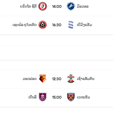
14:00
ບຣິດໂຕ ຊິຕີ
ມິລວອລ
16:30
ເຊບຟິລ ຢູໄນເຕັດ
ເບີມິງແຮັມ
12:30
ວອດຟອດ
ເຊົາແທັມຕັນ
15:00
ເບີນລີ
ເວດແຮັມ