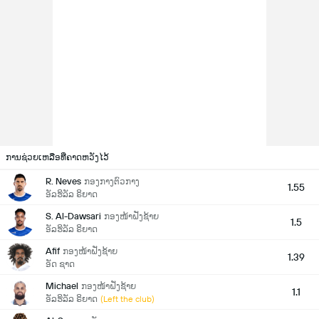
ການຊ່ວຍເຫລືອທີ່ຄາດຫວັງໄວ້
R. Neves
ກອງກາງຕົວກາງ
1.55
ອັລຮິລັລ ຣິຍາດ
S. Al-Dawsari
ກອງໜ້າຝັ່ງຊ້າຍ
1.5
ອັລຮິລັລ ຣິຍາດ
Afif
ກອງໜ້າຝັ່ງຊ້າຍ
1.39
ອັດ ຊາດ
Michael
ກອງໜ້າຝັ່ງຊ້າຍ
1.1
ອັລຮິລັລ ຣິຍາດ
(Left the club)