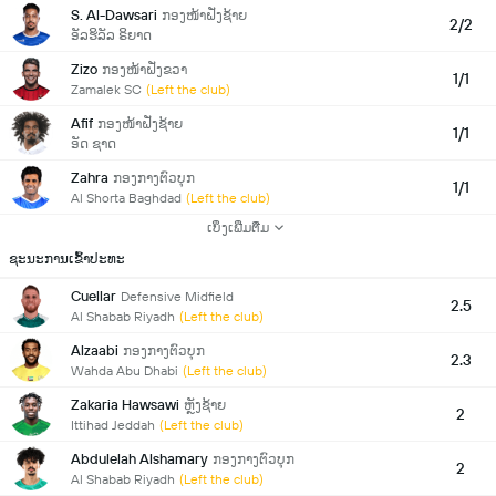
S. Al-Dawsari
ກອງໜ້າຝັ່ງຊ້າຍ
2/2
ອັລຮິລັລ ຣິຍາດ
Zizo
ກອງໜ້າຝັ່ງຂວາ
1/1
Zamalek SC
(Left the club)
Afif
ກອງໜ້າຝັ່ງຊ້າຍ
1/1
ອັດ ຊາດ
Zahra
ກອງກາງຕົວບຸກ
1/1
Al Shorta Baghdad
(Left the club)
ເບິ່ງເພີ່ມຕື່ມ
ຊະນະການເຂົ້າປະທະ
Cuellar
Defensive Midfield
2.5
Al Shabab Riyadh
(Left the club)
Alzaabi
ກອງກາງຕົວບຸກ
2.3
Wahda Abu Dhabi
(Left the club)
Zakaria Hawsawi
ຫຼັງຊ້າຍ
2
Ittihad Jeddah
(Left the club)
Abdulelah Alshamary
ກອງກາງຕົວບຸກ
2
Al Shabab Riyadh
(Left the club)