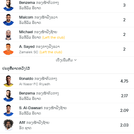
Benzema
ກອງໜ້າຕົວກາງ
3
ອັລຮິລັລ ຣິຍາດ
Malcom
ກອງໜ້າຝັ່ງຂວາ
2
ອັລຮິລັລ ຣິຍາດ
Michael
ກອງໜ້າຝັ່ງຊ້າຍ
2
ອັລຮິລັລ ຣິຍາດ
(Left the club)
A. Sayed
ກອງກາງຝັ່ງຂວາ
2
Zamalek SC
(Left the club)
ເບິ່ງເພີ່ມຕື່ມ
ປະຕູທີ່ຄາດຫວັງໄວ້
Ronaldo
ກອງໜ້າຕົວກາງ
4.75
Al Nassr FC Riyadh
Benzema
ກອງໜ້າຕົວກາງ
2.17
ອັລຮິລັລ ຣິຍາດ
S. Al-Dawsari
ກອງໜ້າຝັ່ງຊ້າຍ
2.09
ອັລຮິລັລ ຣິຍາດ
Afif
ກອງໜ້າຝັ່ງຊ້າຍ
2.03
ອັດ ຊາດ