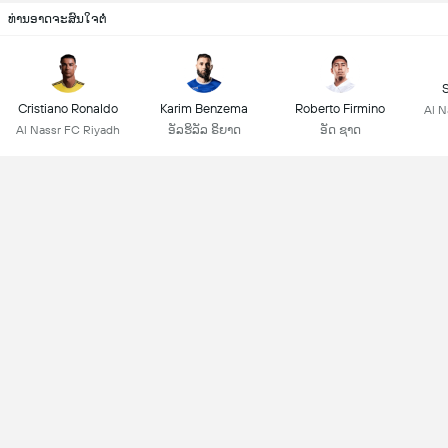
ທ່ານອາດຈະສົນໃຈຕໍ່
Cristiano Ronaldo
Karim Benzema
Roberto Firmino
Al N
Al Nassr FC Riyadh
ອັລຮິລັລ ຣິຍາດ
ອັດ ຊາດ