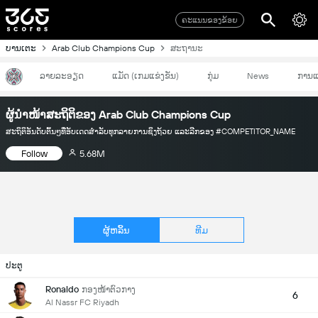
ຄະແນນຂອງຂ້ອຍ
ບານເຕະ
Arab Club Champions Cup
ສະຖານະ
ລາຍລະອຽດ
ແມັດ (ເກມແຂ່ງຂັນ)
ກຸ່ມ
News
ການແ
ຜູ້ນຳໜ້າສະຖິຕິຂອງ Arab Club Champions Cup
ສະຖິຕິອັນດັບຕົ້ນໆທີ່ອັບເດດສຳລັບທຸກລາຍການຊິງຖ້ວຍ ແລະລີກຂອງ #COMPETITOR_NAME
Follow
5.68M
ຜູ້ຫລິ້ນ
ທີມ
ປະຕູ
Ronaldo
ກອງໜ້າຕົວກາງ
6
Al Nassr FC Riyadh