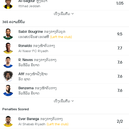
Al-Sagour
ຫຼັງຂວາ
1.05
Ittihad Jeddah
ເບິ່ງເພີ່ມຕື່ມ
365 ຄວາມນິຍົມ
Sabir Bougrine
ກອງກາງຕົວບຸກ
9.5
ເອດສເປຣັນສ ເອດສທີ
(Left the club)
Ronaldo
ກອງໜ້າຕົວກາງ
7.7
Al Nassr FC Riyadh
R. Neves
ກອງກາງຕົວກາງ
7.6
ອັລຮິລັລ ຣິຍາດ
Afif
ກອງໜ້າຝັ່ງຊ້າຍ
7.6
ອັດ ຊາດ
Benzema
ກອງໜ້າຕົວກາງ
7.6
ອັລຮິລັລ ຣິຍາດ
ເບິ່ງເພີ່ມຕື່ມ
Penalties Scored
Ever Banega
ກອງກາງຕົວກາງ
2/2
Al Shabab Riyadh
(Left the club)