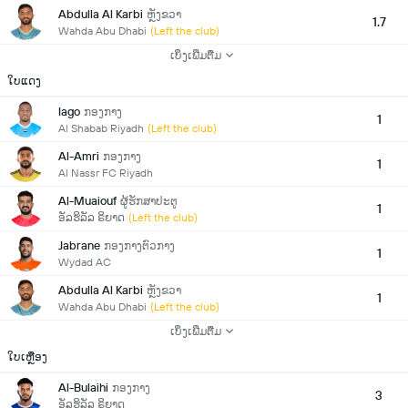
Abdulla Al Karbi
ຫຼັງຂວາ
1.7
Wahda Abu Dhabi
(Left the club)
ເບິ່ງເພີ່ມຕື່ມ
ໃບແດງ
Iago
ກອງກາງ
1
Al Shabab Riyadh
(Left the club)
Al-Amri
ກອງກາງ
1
Al Nassr FC Riyadh
Al-Muaiouf
ຜູ້ຮັກສາປະຕູ
1
ອັລຮິລັລ ຣິຍາດ
(Left the club)
Jabrane
ກອງກາງຕົວກາງ
1
Wydad AC
Abdulla Al Karbi
ຫຼັງຂວາ
1
Wahda Abu Dhabi
(Left the club)
ເບິ່ງເພີ່ມຕື່ມ
ໃບເຫຼືອງ
Al-Bulaihi
ກອງກາງ
3
ອັລຮິລັລ ຣິຍາດ