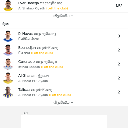
Ever Banega
ກອງກາງຕົວກາງ
1.97
Al Shabab Riyadh
(Left the club)
ເບິ່ງເພີ່ມຕື່ມ
ຊ່ວຍ
R. Neves
ກອງກາງຕົວກາງ
3
ອັລຮິລັລ ຣິຍາດ
Bounedjah
ກອງໜ້າຕົວກາງ
2
ອັດ ຊາດ
(Left the club)
Coronado
ກອງກາງຕົວບຸກ
2
Ittihad Jeddah
(Left the club)
Al Ghanam
ຫຼັງຂວາ
2
Al Nassr FC Riyadh
Talisca
ກອງໜ້າຕົວກາງ
2
Al Nassr FC Riyadh
(Left the club)
ເບິ່ງເພີ່ມຕື່ມ
Ad