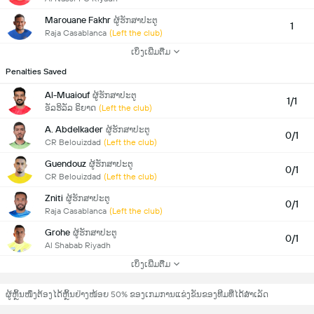
Marouane Fakhr
ຜູ້ຮັກສາປະຕູ
1
Raja Casablanca
(Left the club)
ເບິ່ງເພີ່ມຕື່ມ
Penalties Saved
Al-Muaiouf
ຜູ້ຮັກສາປະຕູ
1/1
ອັລຮິລັລ ຣິຍາດ
(Left the club)
A. Abdelkader
ຜູ້ຮັກສາປະຕູ
0/1
CR Belouizdad
(Left the club)
Guendouz
ຜູ້ຮັກສາປະຕູ
0/1
CR Belouizdad
(Left the club)
Zniti
ຜູ້ຮັກສາປະຕູ
0/1
Raja Casablanca
(Left the club)
Grohe
ຜູ້ຮັກສາປະຕູ
0/1
Al Shabab Riyadh
ເບິ່ງເພີ່ມຕື່ມ
ຜູ້ຫຼິ້ນໜຶ່ງຕ້ອງໄດ້ຫຼິ້ນຢ່າງໜ້ອຍ 50% ຂອງເກມການແຂ່ງຂັນຂອງທີມທີ່ໄດ້ສຳເລັດ