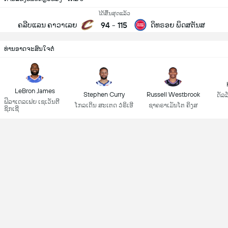
ໄດ້ສິ້ນສຸດແລ້ວ
94
-
115
ຄລີບແລນ ຄາວາເລຍ
ດິທຣອຍ ພິດສຕັນສ
ທ່ານອາດຈະສົນໃຈຕໍ່
LeBron James
Stephen Curry
Russell Westbrook
ດັລລ
ຟິລາເດລເຟຍ ເຊເວັນຕີ
ໂກລເດິນ ສະເຕດ ວໍຣິເອີ
ຊາຄຣາເມັນໂຕ ຄິງສ
ຊິກເຊີ