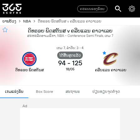
ຄະແນນຂອງຂ້ອຍ
ບານບ້ວງ
NBA
ດິທຣອຍ ພິດສຕັນສ v ຄລີບແລນ ຄາວາເລຍ
ດິທຣອຍ ພິດສຕັນສ v ຄລີບແລນ ຄາວາເລຍ
ສະຫະລັດອາເມຣິກາ, NBA - Conference Semi Finals, ເກມ 7
ເກມ 7, ລຳດັບ: 3 - 4
ໄດ້ສິ້ນສຸດແລ້ວ
94
-
125
18/05
ດິທຣອຍ ພິດສຕັນສ
ຄລີບແລນ ຄາວາເລຍ
ເກມແຂ່ງຂັນ
Box Score
ສະຖານະ
ປຽບທຽບຈຸດຕໍ່ຈຸດ
Ad