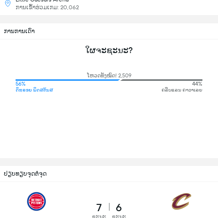
ການເຂົ້າຮ່ວມເກມ: 20,062
ການການເດົາ
ໃຜຈະຊະນະ?
ໂຫວດທັງໝົດ! 2,509
56%
44%
ດິທຣອຍ ພິດສຕັນສ
ຄລີບແລນ ຄາວາເລຍ
ປຽບທຽບຈຸດຕໍ່ຈຸດ
7
6
ຊະນະ
ຊະນະ