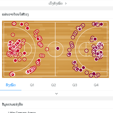
ເບິ່ງທັງໝົດ
ແຜ່ນວາດໂຍນໃສ່ບ້ວງ
ທັງໝົດ
Q1
Q2
Q3
Q4
ຂ້ໍມູນເກມແຂ່ງຂັນ
Little Caesars Arena