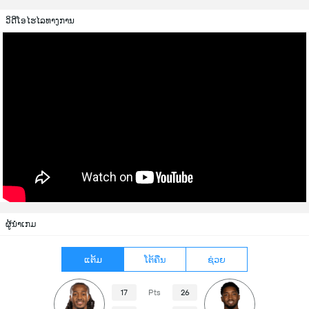
ວິດີໂອໄຮໄລທາງການ
ຜູ້ນຳເກມ
ແຕ້ມ
ໂຕ້ຄືນ
ຊ່ວຍ
17
Pts
26