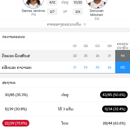
4/12
ປະຕູ
10/22
Daniss Jenkins
Donovan
2/7
3P
2/6
PG
Mitchell
SG
ຕາຕະລາງຄະແນນເຕັມ
ກະດານຄະແນນ
ຄະແນນ
Q1
Q2
Q3
Q4
ປະຈຸບັນ
ດິທຣອຍ ພິດສຕັນສ
22
25
26
21
94
ຄລີບແລນ ຄາວາເລຍ
31
33
35
26
125
ສະຖານະ
30/85 (35.3%)
ປະຕູ
43/85 (50.6%)
12/39 (30.8%)
ໄດ້ 3 ແຕ້ມ
11/34 (32.4%)
22/29 (75.9%)
ໂຍນ
28/44 (63.6%)