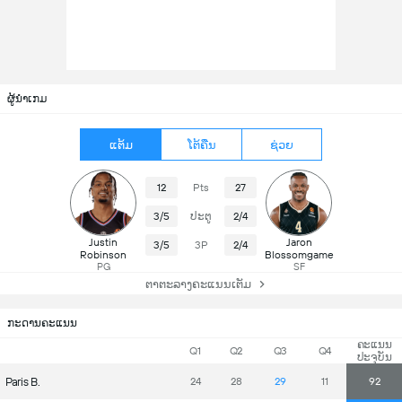
ຜູ້ນຳເກມ
ແຕ້ມ
ໂຕ້ຄືນ
ຊ່ວຍ
12
Pts
27
3/5
ປະຕູ
2/4
Justin
Jaron
3/5
3P
2/4
Robinson
Blossomgame
PG
SF
ຕາຕະລາງຄະແນນເຕັມ
ກະດານຄະແນນ
ຄະແນນ
Q1
Q2
Q3
Q4
ປະຈຸບັນ
Paris B.
24
28
29
11
92