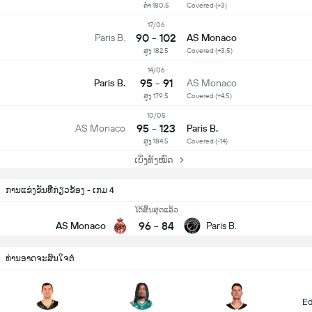
ຕໍ່າ 180.5
Covered (+3)
17/06
90 - 102
Paris B.
AS Monaco
ສູງ 182.5
Covered (+3.5)
14/06
95 - 91
Paris B.
AS Monaco
ສູງ 179.5
Covered (+4.5)
10/05
95 - 123
AS Monaco
Paris B.
ສູງ 184.5
Covered (-14)
ເບິ່ງທັງໝົດ
ການແຂ່ງຂັນທີ່ກ່ຽວຂ້ອງ - ເກມ 4
ໄດ້ສິ້ນສຸດແລ້ວ
96
-
84
AS Monaco
Paris B.
ທ່ານອາດຈະສົນໃຈຕໍ່
Ed