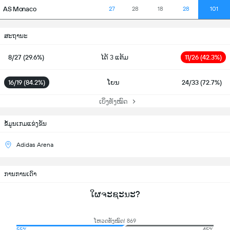
AS Monaco
27
28
18
28
101
ສະຖານະ
8/27 (29.6%)
ໄດ້ 3 ແຕ້ມ
11/26 (42.3%)
16/19 (84.2%)
ໂຍນ
24/33 (72.7%)
ເບິ່ງທັງໝົດ
ຂ້ໍມູນເກມແຂ່ງຂັນ
Adidas Arena
ການການເດົາ
ໃຜຈະຊະນະ?
ໂຫວດທັງໝົດ! 869
55%
45%