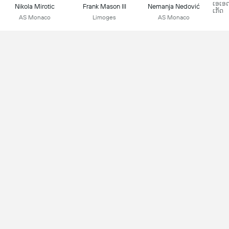
ເອເອ
Nikola Mirotic
Frank Mason III
Nemanja Nedović
ເກັດ
AS Monaco
Limoges
AS Monaco