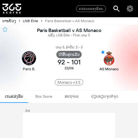
ຄະແນນຂອງຂ້ອຍ
ບານບ້ວງ
LNB Élite
Paris Basketball v AS Monaco
Paris Basketball v AS Monaco
ຝຣັ່ງ, LNB Élite - Final, ເກມ 5
ເກມ 5, ລຳດັບ: 2 - 3
ໄດ້ສິ້ນສຸດແລ້ວ
92
-
101
23/06
Paris B.
AS Monaco
Monaco +3.5
ເກມແຂ່ງຂັນ
Box Score
ສະຖານະ
ປຽບທຽບຈຸດຕໍ່ຈຸດ
Ad