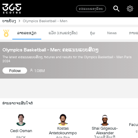
ຄະແນນຂອງຂ້ອຍ
ບານບ້ວງ
Olympics Basketball - Men
ລາຍລະອຽດ
ແມັດ (ເກມແຂ່ງຂັນ)
ກຸ່ມ
News
ການແ
Olympics Basketball - Men: ຄະແນນແບບສົດໆ
The latest ຄະແນນແບບສົດໆ, fixtures and results for the Olympics Basketball - Men Paris
2024
Follow
1.08M
ທ່ານອາດຈະສົນໃຈຕໍ່
Facu
Kostas
Shai Gilgeous-
Cedi Osman
ເ
Antetokounmpo
Alexander
PAOK
Aris Bsa
ໂອເຄຊີ ທັນເດີ