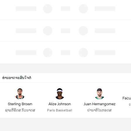
ທ່ານອາດຈະສົນໃຈຕໍ່
Facu
Sterling Brown
Alize Johnson
Juan Hernangomez
ເ
ຊາລກິຣິດສ ກົວນາດສ
Paris Basketball
ປານາຕິໄນກອດສ