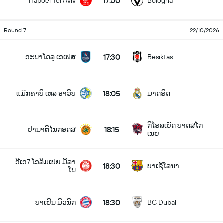
17:00
Hapoel Tel Aviv
Bologna
Round 7
22/10/2026
17:30
ອະນາໂດລູ ເອເຟສ
Besiktas
18:05
ແມັກຄາບິ ເທລ ອາວີບ
ມາດຣິດ
ກິໂຣລເບັດ ບາດສໂກ
18:15
ປານາຕິໄນກອດສ
ເນຍ
ອີເອ7 ໂອລິມເປຍ ມິລາ
18:30
ບາເຊິໂລນາ
ໂນ
18:30
ບາເຢິນ ມິວນິກ
BC Dubai