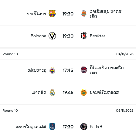
ວາເລັນເຊຍ ບາດສ
19:30
ບາເຊິໂລນາ
ເກັດ
19:30
Bologna
Besiktas
Round 10
04/11/2026
ກິໂຣລເບັດ ບາດສໂກ
17:45
ເຟເນບາເຊ
ເນຍ
19:45
ມາດຣິດ
ປານາຕິໄນກອດສ
Round 10
05/11/2026
17:30
ອະນາໂດລູ ເອເຟສ
Paris B.