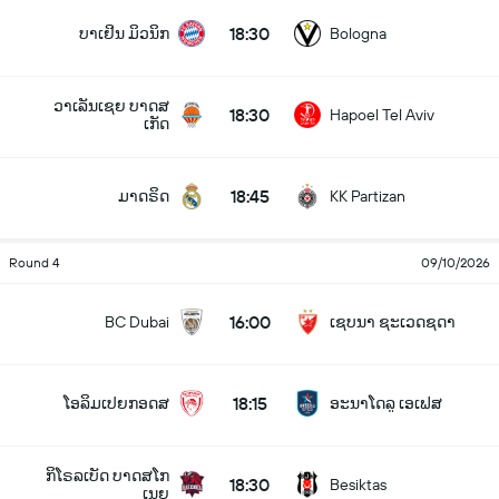
18:30
ບາເຢິນ ມິວນິກ
Bologna
ວາເລັນເຊຍ ບາດສ
18:30
Hapoel Tel Aviv
ເກັດ
18:45
ມາດຣິດ
KK Partizan
Round 4
09/10/2026
16:00
BC Dubai
ເຊບນາ ຊະເວດຊດາ
18:15
ໂອລິມເປຍກອດສ
ອະນາໂດລູ ເອເຟສ
ກິໂຣລເບັດ ບາດສໂກ
18:30
Besiktas
ເນຍ