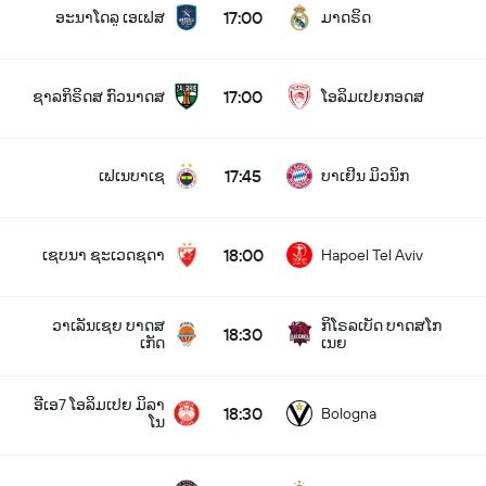
17:00
ອະນາໂດລູ ເອເຟສ
ມາດຣິດ
17:00
ຊາລກິຣິດສ ກົວນາດສ
ໂອລິມເປຍກອດສ
17:45
ເຟເນບາເຊ
ບາເຢິນ ມິວນິກ
18:00
ເຊບນາ ຊະເວດຊດາ
Hapoel Tel Aviv
ວາເລັນເຊຍ ບາດສ
ກິໂຣລເບັດ ບາດສໂກ
18:30
ເກັດ
ເນຍ
ອີເອ7 ໂອລິມເປຍ ມິລາ
18:30
Bologna
ໂນ