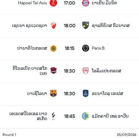
17:00
Hapoel Tel Aviv
ບາເຢິນ ມິວນິກ
18:00
ເຊບນາ ຊະເວດຊດາ
ຊາລກິຣິດສ ກົວນາດສ
18:15
ປານາຕິໄນກອດສ
Paris B.
ກິໂຣລເບັດ ບາດສໂກ
18:30
ໂອລິມເປຍກອດສ
ເນຍ
18:30
ບາເຊິໂລນາ
ອະນາໂດລູ ເອເຟສ
ເອເອດສວີເອເອລ ບາດ
18:45
ແມັກຄາບິ ເທລ ອາວີບ
ສເກັດ
Round 1
25/09/2026