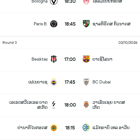
18:30
Bologna
ໂອລິມເປຍກອດສ
18:45
Paris B.
ຊາລກິຣິດສ ກົວນາດສ
Round 3
02/10/2026
17:00
Besiktas
ບາເຊິໂລນາ
17:45
ເຟເນບາເຊ
BC Dubai
ເອເອດສວີເອເອລ ບາດ
ວາເລັນເຊຍ ບາດສ
18:00
ສເກັດ
ເກັດ
18:15
ປານາຕິໄນກອດສ
ແມັກຄາບິ ເທລ ອາວີບ