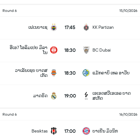
Round 6
15/10/2026
17:45
ເຟເນບາເຊ
KK Partizan
ອີເອ7 ໂອລິມເປຍ ມິລາ
18:30
BC Dubai
ໂນ
ວາເລັນເຊຍ ບາດສ
18:30
ແມັກຄາບິ ເທລ ອາວີບ
ເກັດ
ເອເອດສວີເອເອລ ບາດ
19:00
ມາດຣິດ
ສເກັດ
Round 6
16/10/2026
17:00
Besiktas
ບາເຢິນ ມິວນິກ