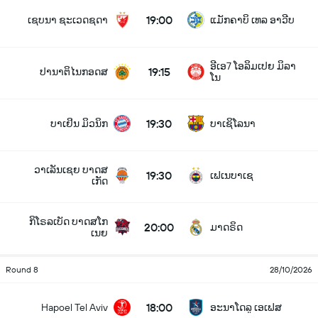
19:00
ເຊບນາ ຊະເວດຊດາ
ແມັກຄາບິ ເທລ ອາວີບ
ອີເອ7 ໂອລິມເປຍ ມິລາ
19:15
ປານາຕິໄນກອດສ
ໂນ
19:30
ບາເຢິນ ມິວນິກ
ບາເຊິໂລນາ
ວາເລັນເຊຍ ບາດສ
19:30
ເຟເນບາເຊ
ເກັດ
ກິໂຣລເບັດ ບາດສໂກ
20:00
ມາດຣິດ
ເນຍ
Round 8
28/10/2026
18:00
Hapoel Tel Aviv
ອະນາໂດລູ ເອເຟສ