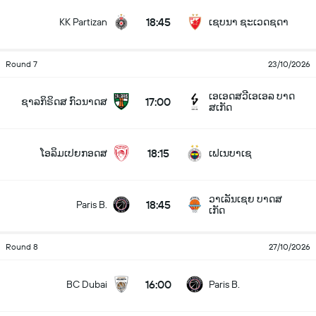
18:45
KK Partizan
ເຊບນາ ຊະເວດຊດາ
Round 7
23/10/2026
ເອເອດສວີເອເອລ ບາດ
17:00
ຊາລກິຣິດສ ກົວນາດສ
ສເກັດ
18:15
ໂອລິມເປຍກອດສ
ເຟເນບາເຊ
ວາເລັນເຊຍ ບາດສ
18:45
Paris B.
ເກັດ
Round 8
27/10/2026
16:00
BC Dubai
Paris B.