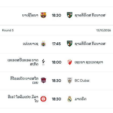
18:30
ບາເຊິໂລນາ
ຊາລກິຣິດສ ກົວນາດສ
Round 5
13/10/2026
17:45
ເຟເນບາເຊ
ຊາລກິຣິດສ ກົວນາດສ
ເອເອດສວີເອເອລ ບາດ
18:00
ເຊບນາ ຊະເວດຊດາ
ສເກັດ
ກິໂຣລເບັດ ບາດສໂກ
18:30
BC Dubai
ເນຍ
ອີເອ7 ໂອລິມເປຍ ມິລາ
18:30
ມາດຣິດ
ໂນ