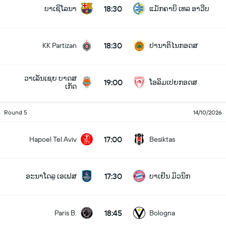
18:30
ບາເຊິໂລນາ
ແມັກຄາບິ ເທລ ອາວີບ
18:30
KK Partizan
ປານາຕິໄນກອດສ
ວາເລັນເຊຍ ບາດສ
19:00
ໂອລິມເປຍກອດສ
ເກັດ
Round 5
14/10/2026
17:00
Hapoel Tel Aviv
Besiktas
17:30
ອະນາໂດລູ ເອເຟສ
ບາເຢິນ ມິວນິກ
18:45
Paris B.
Bologna