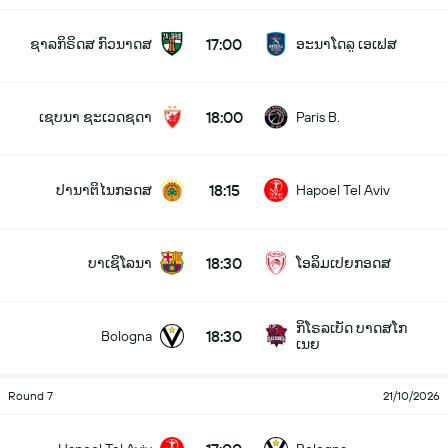
17:00
ຊາລກິຣິດສ ກົວນາດສ
ອະນາໂດລູ ເອເຟສ
18:00
ເຊບນາ ຊະເວດຊດາ
Paris B.
18:15
ປານາຕິໄນກອດສ
Hapoel Tel Aviv
18:30
ບາເຊິໂລນາ
ໂອລິມເປຍກອດສ
ກິໂຣລເບັດ ບາດສໂກ
18:30
Bologna
ເນຍ
Round 7
21/10/2026