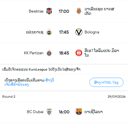
ວາເລັນເຊຍ ບາດສ
17:00
Besiktas
ເກັດ
17:45
ເຟເນບາເຊ
Bologna
ອີເອ7 ໂອລິມເປຍ ມິລາ
18:45
KK Partizan
ໂນ
ເພີ່ມວິເຈັດຄະແນນ EuroLeague ໄປຍັງເວັບໄຊທ໌ຂອງເຈົ້າ
ເບິ່ງທາງເລືອກເພີ່ມເຕີມຕາມ
ສ້າງວິ
ສ້າງ HTML Tag
ເຈັດທີ່ກຳນົດເອງ
Round 2
29/09/2026
16:00
BC Dubai
ບາເຊິໂລນາ