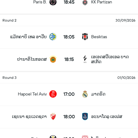
18:45
Paris B.
KK Partizan
Round 2
30/09/2026
18:05
ແມັກຄາບິ ເທລ ອາວີບ
Besiktas
ເອເອດສວີເອເອລ ບາດ
18:15
ປານາຕິໄນກອດສ
ສເກັດ
Round 3
01/10/2026
17:00
Hapoel Tel Aviv
ມາດຣິດ
18:00
ເຊບນາ ຊະເວດຊດາ
ອະນາໂດລູ ເອເຟສ