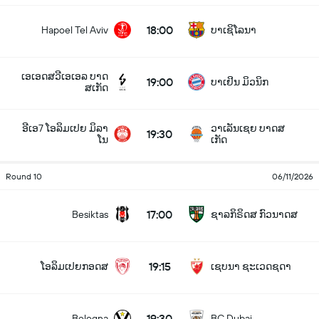
18:00
Hapoel Tel Aviv
ບາເຊິໂລນາ
ເອເອດສວີເອເອລ ບາດ
19:00
ບາເຢິນ ມິວນິກ
ສເກັດ
ອີເອ7 ໂອລິມເປຍ ມິລາ
ວາເລັນເຊຍ ບາດສ
19:30
ໂນ
ເກັດ
Round 10
06/11/2026
17:00
Besiktas
ຊາລກິຣິດສ ກົວນາດສ
19:15
ໂອລິມເປຍກອດສ
ເຊບນາ ຊະເວດຊດາ
19:30
Bologna
BC Dubai