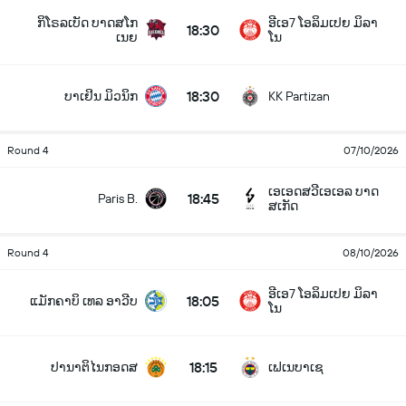
ກິໂຣລເບັດ ບາດສໂກ
ອີເອ7 ໂອລິມເປຍ ມິລາ
18:30
ເນຍ
ໂນ
18:30
ບາເຢິນ ມິວນິກ
KK Partizan
Round 4
07/10/2026
ເອເອດສວີເອເອລ ບາດ
18:45
Paris B.
ສເກັດ
Round 4
08/10/2026
ອີເອ7 ໂອລິມເປຍ ມິລາ
18:05
ແມັກຄາບິ ເທລ ອາວີບ
ໂນ
18:15
ປານາຕິໄນກອດສ
ເຟເນບາເຊ