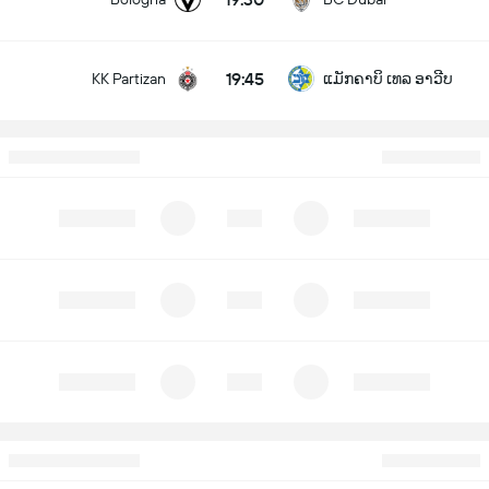
19:45
KK Partizan
ແມັກຄາບິ ເທລ ອາວີບ