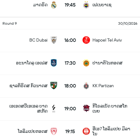
19:45
ມາດຣິດ
ເຟເນບາເຊ
Round 9
30/10/2026
16:00
BC Dubai
Hapoel Tel Aviv
17:30
ອະນາໂດລູ ເອເຟສ
ປານາຕິໄນກອດສ
18:00
ຊາລກິຣິດສ ກົວນາດສ
KK Partizan
ເອເອດສວີເອເອລ ບາດ
ກິໂຣລເບັດ ບາດສໂກ
19:00
ສເກັດ
ເນຍ
ອີເອ7 ໂອລິມເປຍ ມິລາ
19:15
ໂອລິມເປຍກອດສ
ໂນ