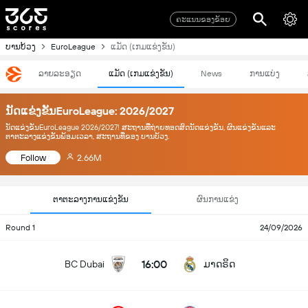
ຄະແນນຂອງຂ້ອຍ
ບານບ້ວງ
EuroLeague
ແມັດ (ເກມແຂ່ງຂັນ)
ລາຍລະອຽດ
ແມັດ (ເກມແຂ່ງຂັນ)
News
ການແບ່ງ
ນັດແຂ່ງຂັນEuroLeague: 2026/2027
ນັດແຂ່ງຂັນEuroLeague 2026/2027! ສະຖານທີ່ຖ່າຍທອດສົດນັດແຂ່ງຂັນ, ຜົນແຂ່ງຂັນແລະ
ຕາຕະລາງແຂ່ງຂັນພ້ອມເວລາ, ສະຖານທີ່ຂອງ ບານບ້ວງ.
Follow
2.66M
ຕາຕະລາງການແຂ່ງຂັນ
ຜົນການແຂ່ງ
Round 1
24/09/2026
16:00
BC Dubai
ມາດຣິດ