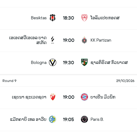
18:30
Besiktas
ໂອລິມເປຍກອດສ
ເອເອດສວີເອເອລ ບາດ
19:00
KK Partizan
ສເກັດ
19:30
Bologna
ຊາລກິຣິດສ ກົວນາດສ
Round 9
29/10/2026
19:00
ເຊບນາ ຊະເວດຊດາ
ບາເຢິນ ມິວນິກ
19:05
ແມັກຄາບິ ເທລ ອາວີບ
Paris B.