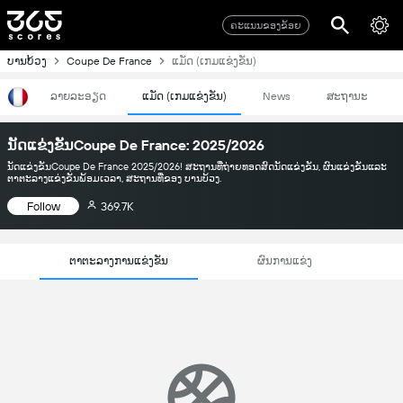
ຄະແນນຂອງຂ້ອຍ
ບານບ້ວງ
Coupe De France
ແມັດ (ເກມແຂ່ງຂັນ)
ລາຍລະອຽດ
ແມັດ (ເກມແຂ່ງຂັນ)
News
ສະຖານະ
ນັດແຂ່ງຂັນCoupe De France: 2025/2026
ນັດແຂ່ງຂັນCoupe De France 2025/2026! ສະຖານທີ່ຖ່າຍທອດສົດນັດແຂ່ງຂັນ, ຜົນແຂ່ງຂັນແລະ
ຕາຕະລາງແຂ່ງຂັນພ້ອມເວລາ, ສະຖານທີ່ຂອງ ບານບ້ວງ.
Follow
369.7K
ຕາຕະລາງການແຂ່ງຂັນ
ຜົນການແຂ່ງ