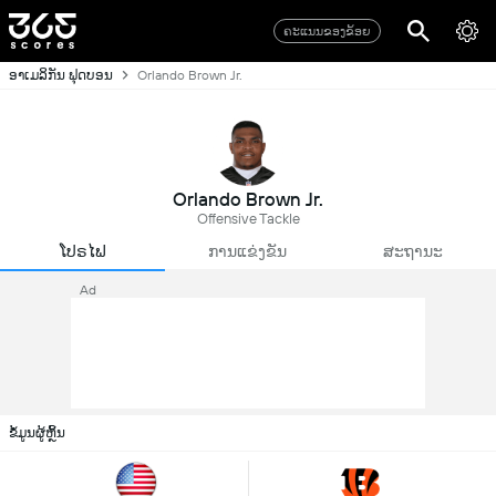
ຄະແນນຂອງຂ້ອຍ
ອາເມລິກັນ ຟຸດບອນ
Orlando Brown Jr.
Orlando Brown Jr.
Offensive Tackle
ໂປຣໄຟ
ການແຂ່ງຂັນ
ສະຖານະ
Ad
ຂໍ້ມູນຜູ້ຫຼິ້ນ