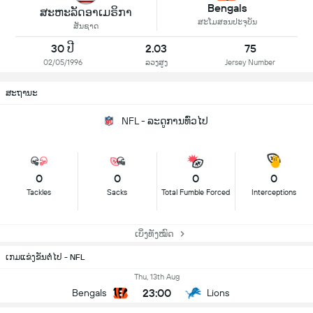
Bengals
ສະຫະລັດອາເມຣິກາ
ສະໂມສອນປະຈຸບັນ
ສັນຊາດ
30 ປີ
2.03
75
02/05/1996
ລວງສູງ
Jersey Number
ສະຖານະ
NFL - ລະດູການທົ່ວໄປ
0
0
0
0
Tackles
Sacks
Total Fumble Forced
Interceptions
ເບິ່ງທັງໝົດ
ເກມແຂ່ງຂັນຕໍ່ໄປ - NFL
Thu, 13th Aug
23:00
Bengals
Lions