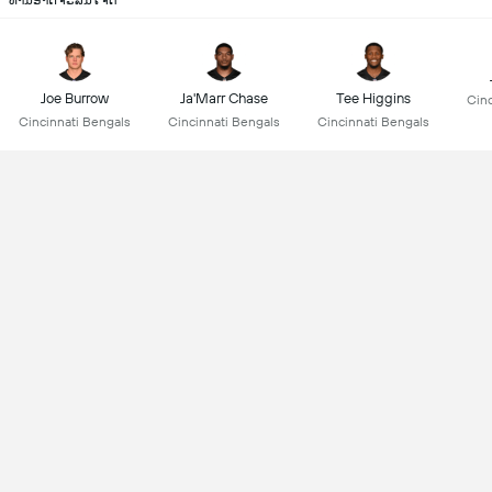
ທ່ານອາດຈະສົນໃຈຕໍ່
Joe Burrow
Ja'Marr Chase
Tee Higgins
Cinc
Cincinnati Bengals
Cincinnati Bengals
Cincinnati Bengals