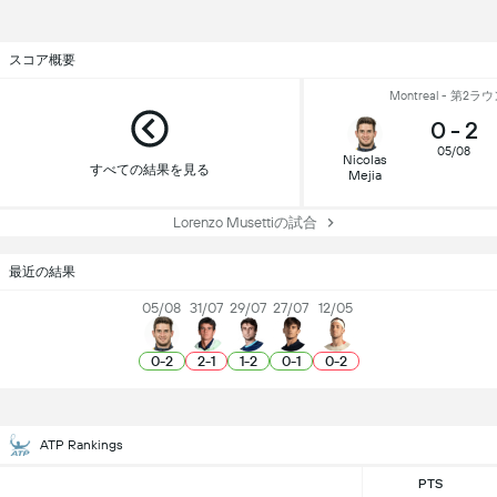
スコア概要
Montreal - 第2ラ
0
-
2
05/08
Nicolas
すべての結果を見る
Mejia
Lorenzo Musettiの試合
最近の結果
05/08
31/07
29/07
27/07
12/05
0
-
2
2
-
1
1
-
2
0
-
1
0
-
2
ATP Rankings
PTS