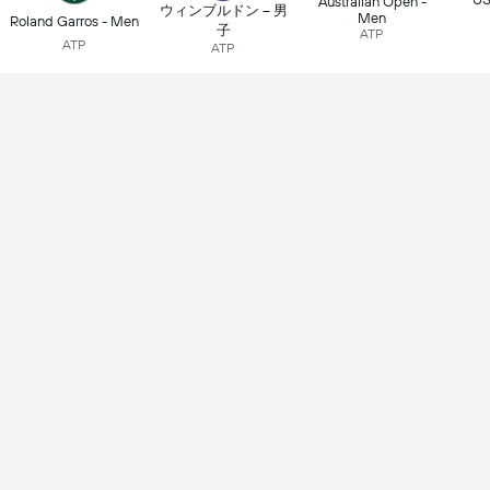
Australian Open -
ウィンブルドン – 男
Men
Roland Garros - Men
子
ATP
ATP
ATP