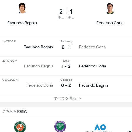
2
1
勝つ
勝つ
Facundo Bagnis
Federico Coria
11/07/2021
Salzburg
2 - 1
Facundo Bagnis
Federico Coria
26/10/2019
Lima
1 - 2
Facundo Bagnis
Federico Coria
03/02/2019
Cordoba
0 - 2
Federico Coria
Facundo Bagnis
すべてを見る
こちらもお勧め
US