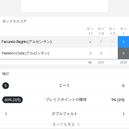
ボックススコア
セッ
セッ
セッ
セッ
ト1
ト2
ト3
ト
Facundo Bagnis (アルゼンチン)
6
7
-
2
Federico Coria (アルゼンチン)
3
5
-
0
48'
01:11
01:59
統計
エース
5
0
ブレイクポイントの獲得
60% (3/5)
9% (1/11)
ダブルフォルト
1
1
すべてを見る