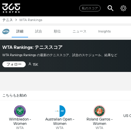
私のスコア
テニス
WTA Rankings
詳細
試合
順位
ニュース
Insights
WTA Rankings: テニススコア
WTA Rankings Rankings の最新のテニススコア、試合のスケジュール、結果など
フォロー
15K
こちらもお勧め
US 
Wimbledon -
Australian Open -
Roland Garros -
Women
Women
Women
WTA
WTA
WTA