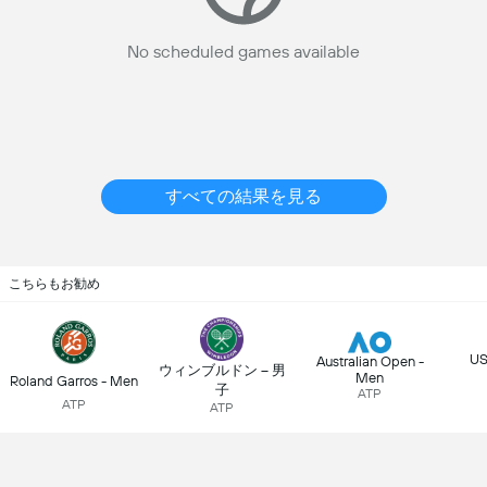
No scheduled games available
すべての結果を見る
こちらもお勧め
US
Australian Open -
ウィンブルドン – 男
Men
Roland Garros - Men
子
ATP
ATP
ATP