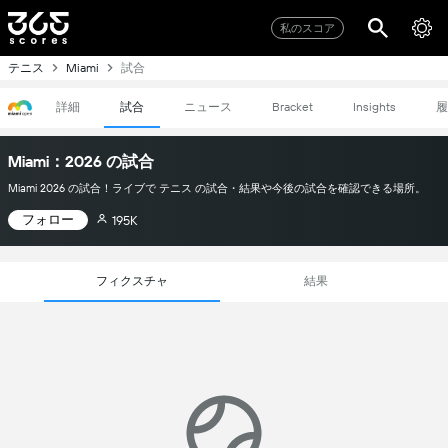
私のスコア
テニス
試合
Miami
詳細
試合
ニュース
履
Bracket
Insights
Miami：2026 の試合
Miami 2026 の試合！ライブで テニス の試合・結果や今後の試合を確認できる場所。
フォロー
195K
フィクスチャ
結果