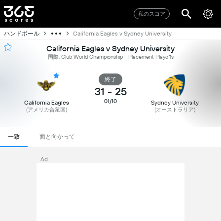
私のスコア
ハンドボール
California Eagles v Sydney University
California Eagles v Sydney University
国際, Club World Championship - Placement Playoffs
終了
31
-
25
01/10
California Eagles
Sydney University
(アメリカ合衆国)
(オーストラリア)
一致
面と向かって
Ad