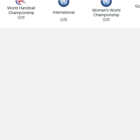
Go
World Handball
Women's World
International
Championship
Championship
国際
国際
国際