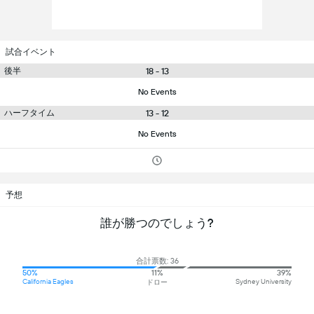
試合イベント
後半
18 - 13
No Events
ハーフタイム
13 - 12
No Events
予想
誰が勝つのでしょう?
合計票数: 36
50%
11%
39%
California Eagles
Sydney University
ドロー