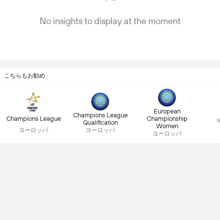
No insights to display at the moment
こちらもお勧め
European
Champions League
Champions League
Championship
I
Qualification
Women
ヨーロッパ
ヨーロッパ
ヨーロッパ