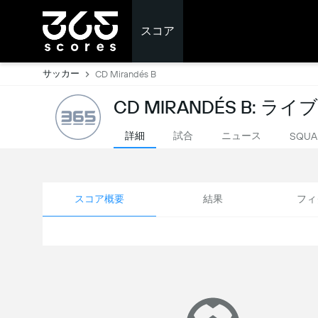
スコア
サッカー
CD Mirandés B
CD MIRANDÉS B: ラ
詳細
試合
ニュース
SQUA
スコア概要
結果
フィ