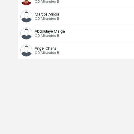
CD Mirandés B
Marcos Arriola
CD Mirandés B
Abdoulaye Maiga
CD Mirandés B
Ángel Chans
CD Mirandés B