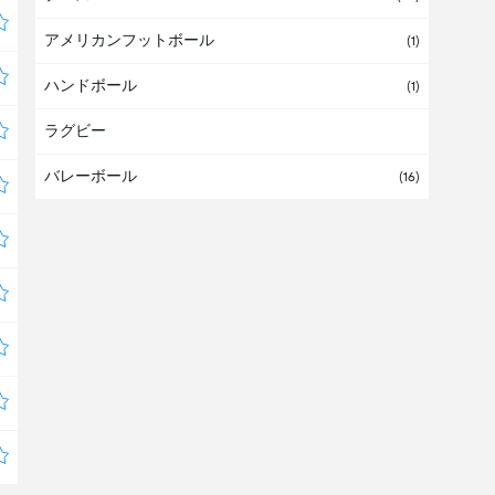
アメリカンフットボール
アルゼンチン
(7)
(1)
ハンドボール
アルバ
(1)
ラグビー
アルバニア
バレーボール
アルメニア
(3)
(16)
アンゴラ
アンティグアバーブーダ
アンドラ
イエメン
(3)
イスラエル
イタリア
イラク