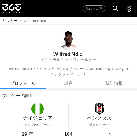
私のスコア
サッカー
Wilfred Ndidi
Wilfred Ndidi
セントラルミッドフィールダー
Wilfred Ndidi (ナイジェリア, 29) is a サッカー player, currently playing for
ベシクタス in トルコ.
プロフィール
試合
統計情報
プレイヤーの詳細
ナイジェリア
ベシクタス
キャップ(68) ゴール (1)
現在のクラブ
29 年
1.84
4