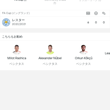
 サッカーリーグ (1) 
(1) 
FA Cup (イングランド)
レスター
6
0
0
2020/2021
こちらもお勧め
Lea
Milot Rashica
Alexander Nübel
Orkun Kökçü
ベシクタス
ベシクタス
ベシクタス