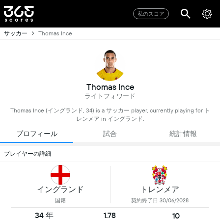
私のスコア
サッカー
Thomas Ince
Thomas Ince
ライトフォワード
Thomas Ince (イングランド, 34) is a サッカー player, currently playing for ト
レンメア in イングランド.
プロフィール
試合
統計情報
プレイヤーの詳細
イングランド
トレンメア
国籍
契約終了日 30/06/2028
34 年
1.78
10