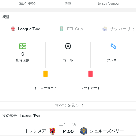
慎重
Jersey Number
30/01/1992
統計
サッカーリー
League Two
EFL Cup
0
-
-
出場回数
ゴール
アシスト
-
-
イエローカード
レッドカード
すべてを見る
次の試合 - League Two
土, 15日 8月
14:00
トレンメア
シュルーズベリー