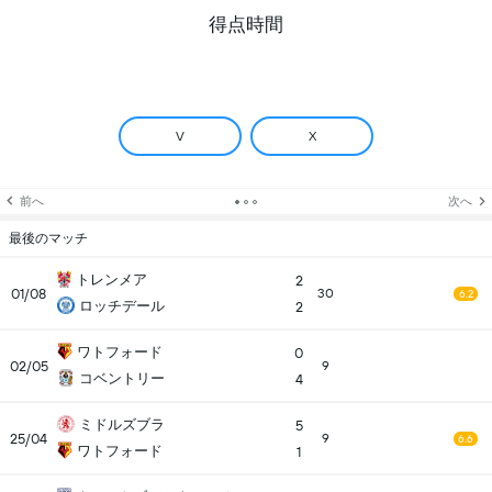
得点時間
V
X
前へ
次へ
最後のマッチ
トレンメア
2
01/08
30
6.2
ロッチデール
2
ワトフォード
0
02/05
9
コベントリー
4
ミドルズブラ
5
25/04
9
6.6
ワトフォード
1