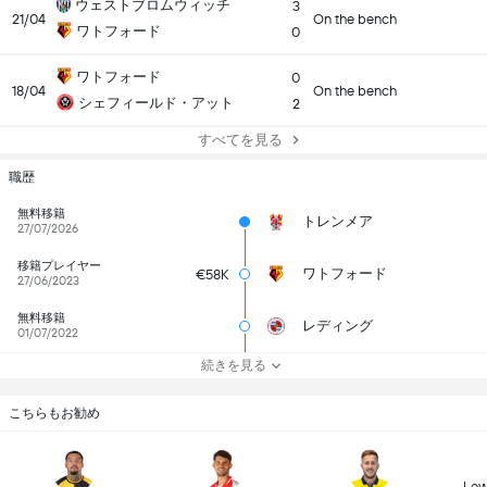
ウェストブロムウィッチ
3
21/04
On the bench
ワトフォード
0
ワトフォード
0
18/04
On the bench
シェフィールド・アット
2
すべてを見る
職歴
無料移籍
トレンメア
27/07/2026
移籍プレイヤー
ワトフォード
€58K
27/06/2023
無料移籍
レディング
01/07/2022
続きを見る
こちらもお勧め
Lew