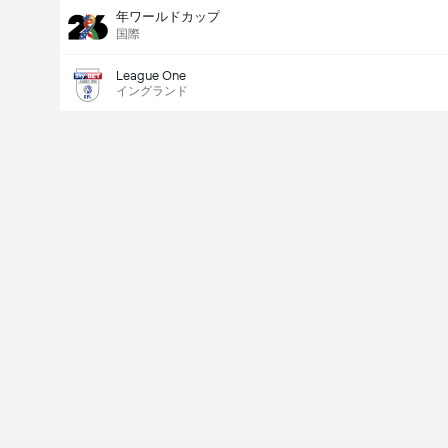
年ワールドカップ
国際
League One
イングランド
Last Goalscorer
V
X