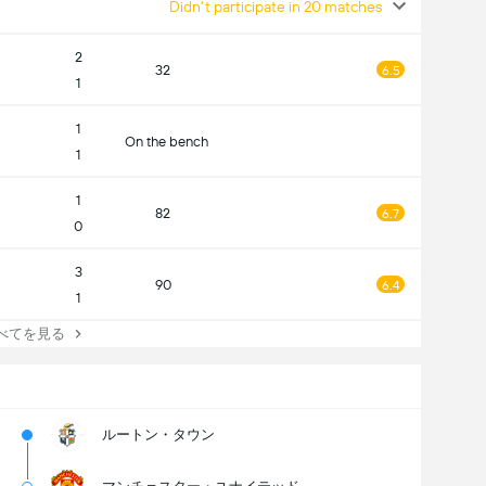
Didn't participate in 20 matches
2
32
6.5
1
1
On the bench
1
1
82
6.7
0
3
90
6.4
1
てを見る
ルートン・タウン