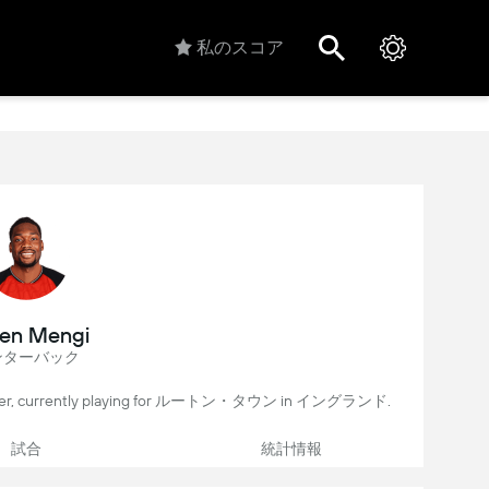
私のスコア
en Mengi
ンターバック
yer, currently playing for ルートン・タウン in イングランド.
試合
統計情報