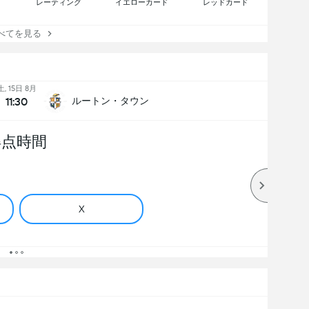
レーティング
イエローカード
レッドカード
てを見る
土, 15日 8月
11:30
ルートン・タウン
得点時間
X