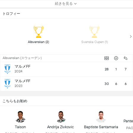
続きを見る
トロフィー
 Allsvenskan (2) 
 Svenska Cupen (1) 
Allsvenskan (スウェーデン)
マルメFF
28
1
7
2024
マルメFF
30
6
6
2023
こちらもお勧め
Pante
Taison
Andrija Zivkovic
Baptiste Santamaria
PA