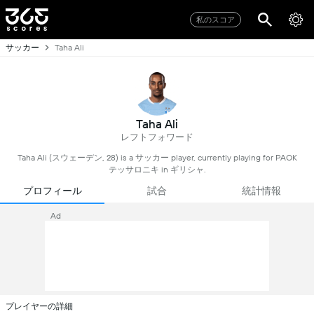
私のスコア
サッカー
Taha Ali
Taha Ali
レフトフォワード
Taha Ali (スウェーデン, 28) is a サッカー player, currently playing for PAOK
テッサロニキ in ギリシャ.
プロフィール
試合
統計情報
Ad
プレイヤーの詳細