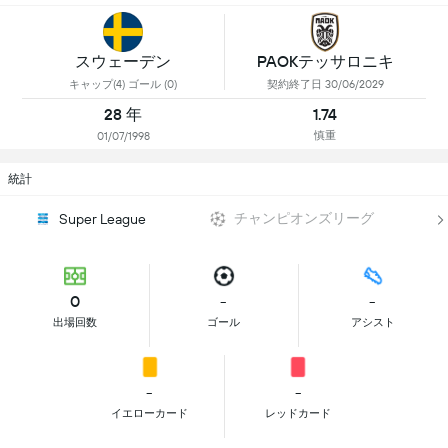
スウェーデン
PAOKテッサロニキ
キャップ(4) ゴール (0)
契約終了日 30/06/2029
28 年
1.74
慎重
01/07/1998
統計
チャンピオンズリーグ
Super League
0
-
-
出場回数
ゴール
アシスト
-
-
イエローカード
レッドカード