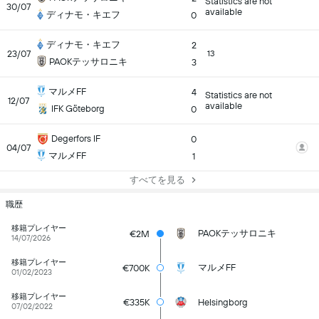
Statistics are not
30/07
available
ディナモ・キエフ
0
ディナモ・キエフ
2
23/07
13
PAOKテッサロニキ
3
マルメFF
4
Statistics are not
12/07
available
IFK Göteborg
0
Degerfors IF
0
04/07
マルメFF
1
すべてを見る
職歴
移籍プレイヤー
PAOKテッサロニキ
€2M
14/07/2026
移籍プレイヤー
マルメFF
€700K
01/02/2023
移籍プレイヤー
€335K
Helsingborg
07/02/2022