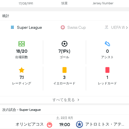
慎重
Jersey Number
17/08/1991
統計
Super League
Swiss Cup
UEFA WC Q
18/20
7(1Pk)
0
出場回数
ゴール
アシスト
7.1
3
1
レーティング
イエローカード
レッドカード
すべてを見る
次の試合 - Super League
土, 22日 8月
19:00
オリンピアコス
アトロミトス・アティノン