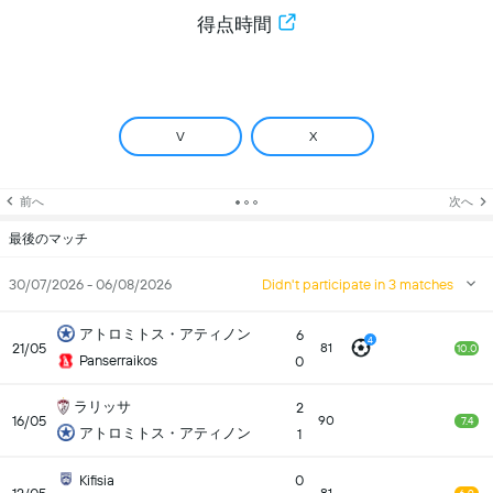
得点時間
V
X
前へ
次へ
最後のマッチ
30/07/2026 - 06/08/2026
Didn't participate in 3 matches
アトロミトス・アティノン
6
4
21/05
81
10.0
Panserraikos
0
ラリッサ
2
16/05
90
7.4
アトロミトス・アティノン
1
Kifisia
0