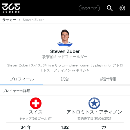
私のスコア
サッカー
Steven Zuber
Steven Zuber
攻撃的ミッドフィールダー
Steven Zuber (スイス, 34) is a サッカー player, currently playing for アトロ
ミトス・アティノン in ギリシャ.
プロフィール
試合
統計情報
プレイヤーの詳細
スイス
アトロミトス・アティノン
キャップ(56) ゴール (11)
契約終了日 30/06/2027
34 年
1.82
77