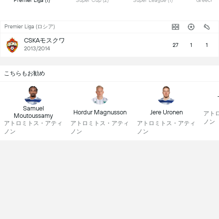
 Premier Liga (1) 
 Super Cup (2) 
 Super League (1) 
Premier Liga (ロシア)
CSKAモスクワ
27
1
1
2013/2014
こちらもお勧め
Samuel
Hordur Magnusson
Jere Uronen
アト
Moutoussamy
ノン
アトロミトス・アティ
アトロミトス・アティ
アトロミトス・アティ
ノン
ノン
ノン