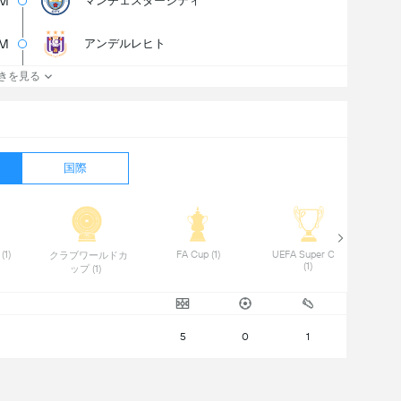
0M
マンチェスターシティ
5M
アンデルレヒト
きを見る
国際
 Copa del Rey (1) 
 FA Cup (1) 
 UEFA Super Cup 
 クラブワールドカ
(1) 
ップ (1) 
5
0
1