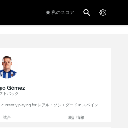
私のスコア
gio Gómez
フトバック
er, currently playing for レアル・ソシエダード in スペイン.
試合
統計情報