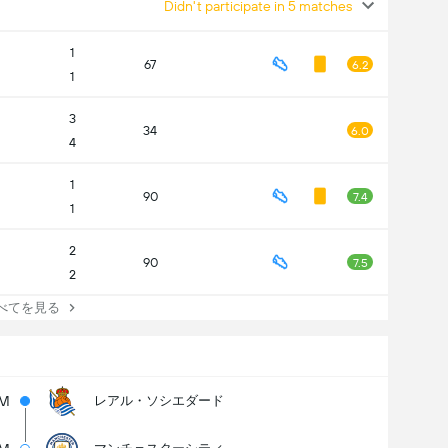
Didn't participate in 5 matches
1
67
6.2
1
3
34
6.0
4
1
90
7.4
1
2
90
7.5
2
てを見る
M
レアル・ソシエダード