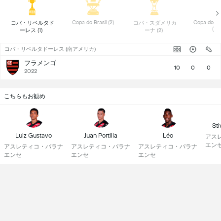
 Copa do Brasil (2) 
 Copa do No
 コパ・リベルタド
 コパ・スダメリカ
(1) 
ーレス (1) 
ーナ (2) 
コパ・リベルタドーレス (南アメリカ)
フラメンゴ
10
0
0
2022
こちらもお勧め
St
Luiz Gustavo
Juan Portilla
Léo
アス
エン
アスレティコ・パラナ
アスレティコ・パラナ
アスレティコ・パラナ
エンセ
エンセ
エンセ