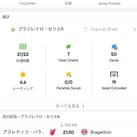
慎重
Jersey Number
17/03/1990
統計
ブラジレイロ・セリエA
Copa do Brasil
21/22
7
50
Clean Sheets
Saves
出場回数
6.6
0/0
19
Penalties Saved
Goals Conceded
レーティング
すべてを見る
次の試合 - ブラジレイロ・セリエA
土, 15日 8月
21:30
アスレティコ・パラナエンセ
Bragantino