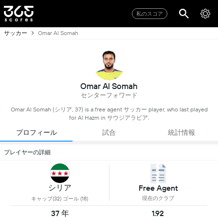
私のスコア
サッカー
Omar Al Somah
Omar Al Somah
センターフォワード
Omar Al Somah (シリア, 37) is a free agent サッカー player, who last played
for Al Hazm in サウジアラビア.
プロフィール
試合
統計情報
プレイヤーの詳細
シリア
Free Agent
現在のクラブ
キャップ(32) ゴール (18)
37 年
1.92