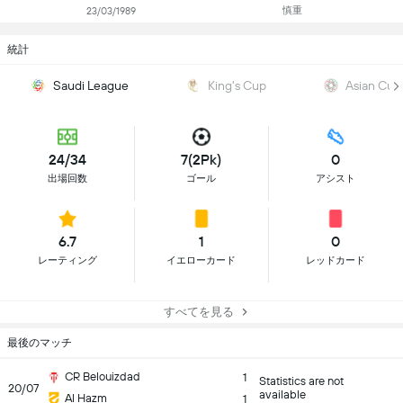
慎重
23/03/1989
統計
Saudi League
King's Cup
Asian Cup 
24/34
7(2Pk)
0
出場回数
ゴール
アシスト
6.7
1
0
レーティング
イエローカード
レッドカード
すべてを見る
最後のマッチ
CR Belouizdad
1
Statistics are not
20/07
available
Al Hazm
1