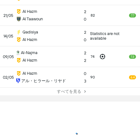
Al Hazm
2
21/05
82
7.7
Al Taawoun
0
Qadisiya
2
Statistics are not
14/05
available
Al Hazm
0
Al-Najma
2
09/05
74
7.3
Al Hazm
2
Al Hazm
0
02/05
90
6.4
アル・ヒラール・リヤド
3
すべてを見る